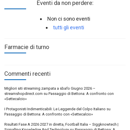
Eventi da non perdere:
Non ci sono eventi
tutti gli eventi
Farmacie di turno
Commenti recenti
Migliori siti streaming zampata a sbafo Giugno 2026 –
streamshopdirect.com
su
Passaggio di Bettona: A confronto con
«Settecalcio»
I Protagonisti Indimenticabili: Le Leggende del Colpo Italiano
su
Passaggio di Bettona: A confronto con «Settecalcio»
Risultati Fase A 2026 2027 in diretta, Football Italia – Siggknowtech |
Signalling Knowledge And Technology
su
Passaggio di Bettona: A