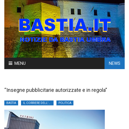
Skip
MENU
NEWS
to
content
“Insegne pubblicitarie autorizzate e in regola”
BASTIA
IL CORRIERE DELL'UMBRIA
POLITICA