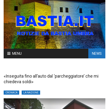
Skip
MENU
NEWS
to
content
«Inseguita fino all’auto dal ‘parcheggiatore’ che mi
chiedeva soldi»
CRONACA
LA NAZIONE