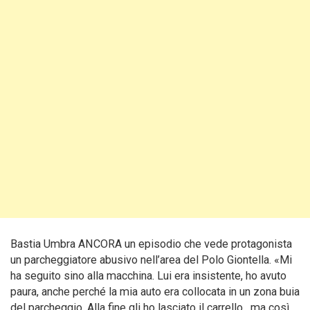
Bastia Umbra ANCORA un episodio che vede protagonista
un parcheggiatore abusivo nell’area del Polo Giontella. «Mi
ha seguito sino alla macchina. Lui era insistente, ho avuto
paura, anche perché la mia auto era collocata in un zona buia
del parcheggio. Alla fine gli ho lasciato il carrello, ma così