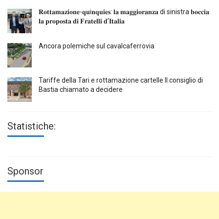
𝐑𝐨𝐭𝐭𝐚𝐦𝐚𝐳𝐢𝐨𝐧𝐞-𝐪𝐮i𝐧𝐪𝐮𝐢𝐞𝐬: 𝐥𝐚 𝐦𝐚𝐠𝐠𝐢𝐨𝐫𝐚𝐧𝐳𝐚 di sinistra 𝐛𝐨𝐜𝐜𝐢𝐚
𝐥𝐚 𝐩𝐫𝐨𝐩𝐨𝐬𝐭𝐚 𝐝𝐢 𝐅𝐫𝐚𝐭𝐞𝐥𝐥𝐢 𝐝’𝐈𝐭𝐚𝐥𝐢𝐚
Ancora polemiche sul cavalcaferrovia
Tariffe della Tari e rottamazione cartelle Il consiglio di
Bastia chiamato a decidere
Statistiche:
Sponsor