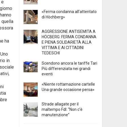
 e
 giorno
«Ferma condanna all’attentato
e hanno
di Höchberg»
 quella
sessora
AGGRESSIONE ANTISEMITA A
HÖCBERG: FERMA CONDANNA
he ha
E PIENA SOLIDARIETÀ ALLA
VITTIMA E AI CITTADINI
TEDESCHI
. Uno
rio in
Scendono ancora le tariffe Tari
 sociale
Più differenziata nei grandi
tivi,
eventi
«Niente rottamazione cartelle
ni
Una grande occasione persa»
stia
mbre
Strade allagate per il
maltempo FdI: “Non c’è
manutenzione”