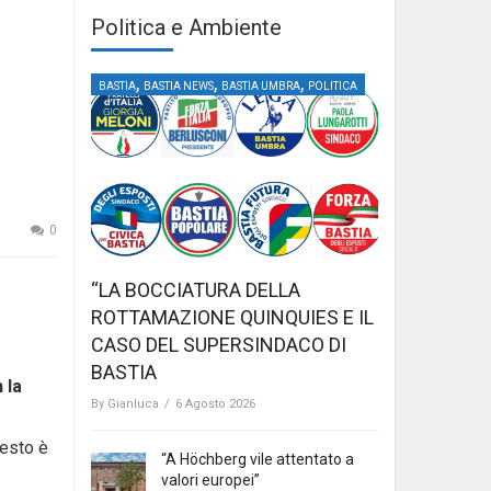
Politica e Ambiente
,
,
,
BASTIA
BASTIA NEWS
BASTIA UMBRA
POLITICA
0
“LA BOCCIATURA DELLA
ROTTAMAZIONE QUINQUIES E IL
CASO DEL SUPERSINDACO DI
BASTIA
 la
By
Gianluca
/
6 Agosto 2026
esto è
“A Höchberg vile attentato a
valori europei”