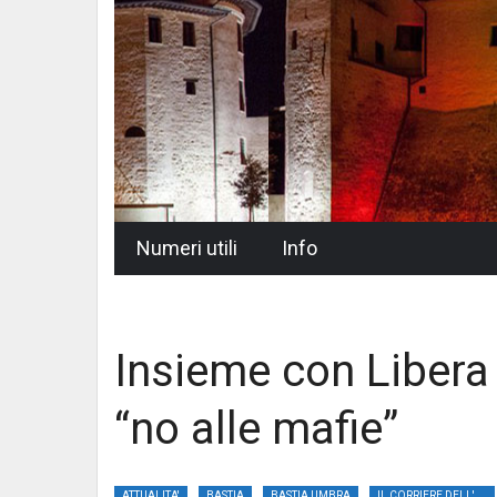
Skip
Numeri utili
Info
to
content
Insieme con Libera 
“no alle mafie”
ATTUALITA'
BASTIA
BASTIA UMBRA
IL CORRIERE DELL'UMBRIA