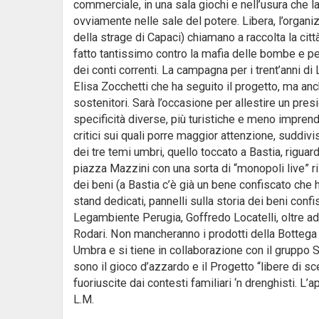
commerciale, in una sala giochi e nell’usura che la
ovviamente nelle sale del potere. Libera, l’organ
della strage di Capaci) chiamano a raccolta la città
fatto tantissimo contro la mafia delle bombe e per 
dei conti correnti. La campagna per i trent’anni di
Elisa Zocchetti che ha seguito il progetto, ma anc
sostenitori. Sarà l’occasione per allestire un pres
specificità diverse, più turistiche e meno imprendi
critici sui quali porre maggior attenzione, suddivisi
dei tre temi umbri, quello toccato a Bastia, riguard
piazza Mazzini con una sorta di “monopoli live” ris
dei beni (a Bastia c’è già un bene confiscato che 
stand dedicati, pannelli sulla storia dei beni confi
Legambiente Perugia, Goffredo Locatelli, oltre ad 
Rodari. Non mancheranno i prodotti della Bottega L
Umbra e si tiene in collaborazione con il gruppo S
sono il gioco d’azzardo e il Progetto “libere di sc
fuoriuscite dai contesti familiari ‘n drenghisti. L
L.M.