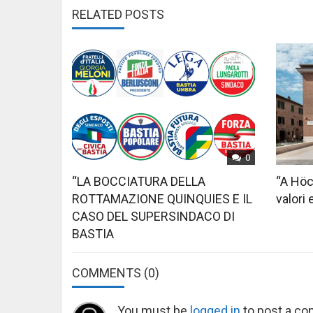
RELATED POSTS
0
“LA BOCCIATURA DELLA
“A Höc
ROTTAMAZIONE QUINQUIES E IL
valori 
CASO DEL SUPERSINDACO DI
BASTIA
COMMENTS
(0)
You must be
logged in
to post a c