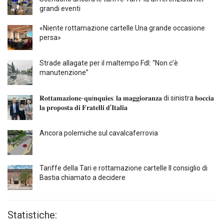
grandi eventi
«Niente rottamazione cartelle Una grande occasione
persa»
Strade allagate per il maltempo FdI: “Non c’è
manutenzione”
𝐑𝐨𝐭𝐭𝐚𝐦𝐚𝐳𝐢𝐨𝐧𝐞-𝐪𝐮i𝐧𝐪𝐮𝐢𝐞𝐬: 𝐥𝐚 𝐦𝐚𝐠𝐠𝐢𝐨𝐫𝐚𝐧𝐳𝐚 di sinistra 𝐛𝐨𝐜𝐜𝐢𝐚
𝐥𝐚 𝐩𝐫𝐨𝐩𝐨𝐬𝐭𝐚 𝐝𝐢 𝐅𝐫𝐚𝐭𝐞𝐥𝐥𝐢 𝐝’𝐈𝐭𝐚𝐥𝐢𝐚
Ancora polemiche sul cavalcaferrovia
Tariffe della Tari e rottamazione cartelle Il consiglio di
Bastia chiamato a decidere
Statistiche: