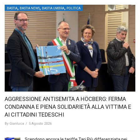
,
,
,
BASTIA
BASTIA NEWS
BASTIA UMBRA
POLITICA
AGGRESSIONE ANTISEMITA A HÖCBERG: FERMA
CONDANNA E PIENA SOLIDARIETÀ ALLA VITTIMA E
AI CITTADINI TEDESCHI
By
Gianluca
/
5 Agosto 2026
Scendono ancora le tariffe Tari Più differenziata nei