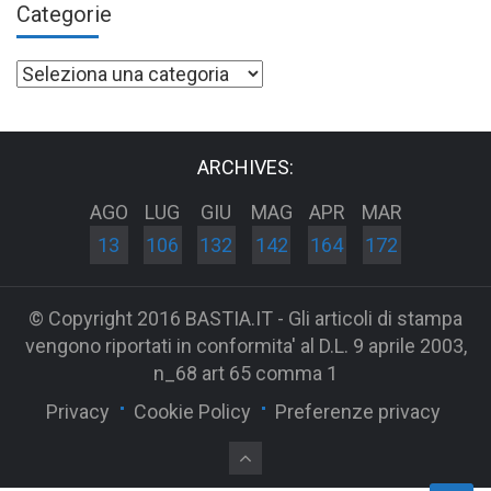
Categorie
Categorie
ARCHIVES:
AGO
LUG
GIU
MAG
APR
MAR
13
106
132
142
164
172
© Copyright 2016 BASTIA.IT - Gli articoli di stampa
vengono riportati in conformita' al D.L. 9 aprile 2003,
n_68 art 65 comma 1
Privacy
Cookie Policy
Preferenze privacy