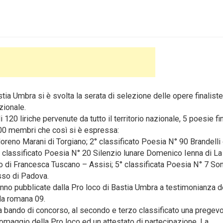
ia Umbra si è svolta la serata di selezione delle opere finaliste
zionale.
 120 liriche pervenute da tutto il territorio nazionale, 5 poesie fi
100 membri che così si è espressa:
oreno Marani di Torgiano; 2° classificato Poesia N° 90 Brandelli d
 classificato Poesia N° 20 Silenzio lunare Domenico Ienna di La
o di Francesca Tuscano – Assisi; 5° classificata Poesia N° 7 So
sso di Padova.
anno pubblicate dalla Pro loco di Bastia Umbra a testimonianza d
ula romana 09.
a bando di concorso, al secondo e terzo classificato una pregev
 omaggio della Pro loco ed un attestato di partecipazione. La