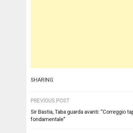
SHARING
Post
PREVIOUS POST
navigation
Sir Bastia, Taba guarda avanti: “Correggio t
fondamentale”