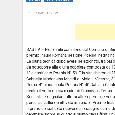
On
11 Novembre 2009
BASTIA – Nella sala consiliare del Comune di Bast
premio Insula Romana sezione Poesia inedita na
La giuria tecnica dopo avere selezionato, tra più di
da sottoporre alla giuria popolare composta da 
1° classificato Poesia N° 59 E la vita chiama di M
Gabriella Maddalena Macidi di Malo – Vicenza; 3°
Roma; 4° classificata Poesia N° 40 Dal lato Giust
dentro il volto di mia madre di Francesca Ferrare
Sono state segnalare altresì altre opere che verr
percorso culturale attivato in seno al Premio Ins
Il primo classificato riceverà un assegno come d
ceramica umbra, al quarto e quinto classificati un