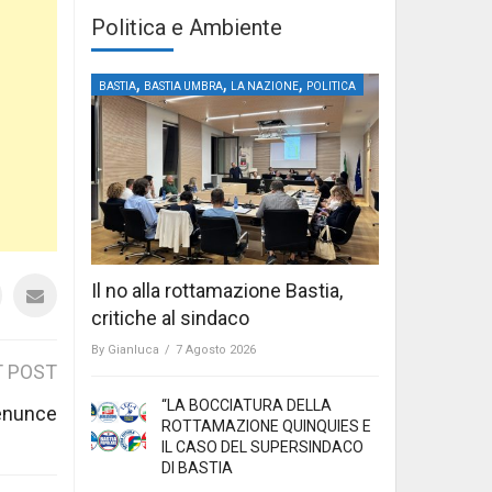
Politica e Ambiente
,
,
,
BASTIA
BASTIA UMBRA
LA NAZIONE
POLITICA
Il no alla rottamazione Bastia,
critiche al sindaco
By
Gianluca
/
7 Agosto 2026
 POST
“LA BOCCIATURA DELLA
denunce
ROTTAMAZIONE QUINQUIES E
IL CASO DEL SUPERSINDACO
DI BASTIA