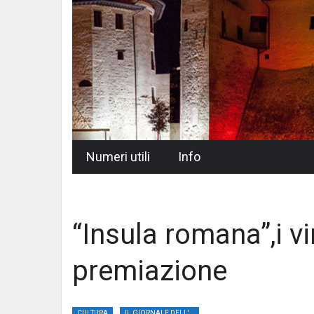
Skip
Numeri utili
Info
to
content
“Insula romana”,i vi
premiazione
CULTURA
IL GIORNALE DELL'UMBRIA