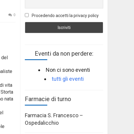
0
Procedendo accetti la privacy policy
Eventi da non perdere:
 del
Non ci sono eventi
naliste
tutti gli eventi
i vita
 Storta
Farmacie di turno
no nata
el
Farmacia S. Francesco –
Ospedalicchio
ole