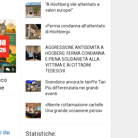
“A Höchberg vile attentato a
valori europei”
«Ferma condanna all’attentato
di Höchberg»
AGGRESSIONE ANTISEMITA A
HÖCBERG: FERMA CONDANNA
E PIENA SOLIDARIETÀ ALLA
VITTIMA E AI CITTADINI
0
TEDESCHI
ico
Scendono ancora le tariffe Tari
ne
Più differenziata nei grandi
eventi
«Niente rottamazione cartelle
Una grande occasione persa»
i dai
Statistiche: