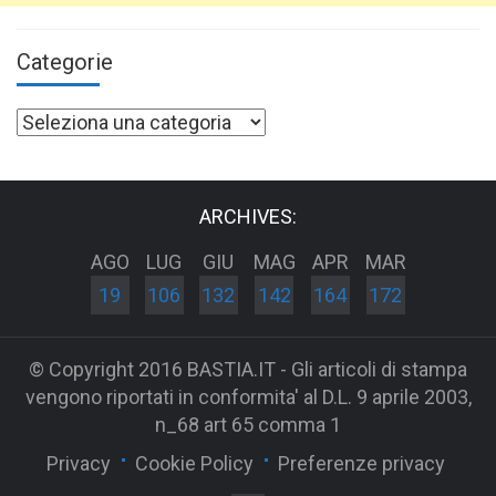
Categorie
Categorie
ARCHIVES:
AGO
LUG
GIU
MAG
APR
MAR
19
106
132
142
164
172
© Copyright 2016 BASTIA.IT - Gli articoli di stampa
vengono riportati in conformita' al D.L. 9 aprile 2003,
n_68 art 65 comma 1
Privacy
Cookie Policy
Preferenze privacy