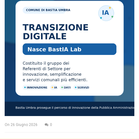
On
26 Giugno 2026
0