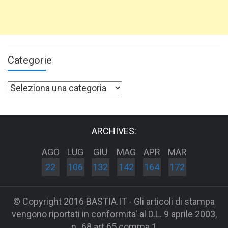
Categorie
Categorie
ARCHIVES:
AGO
LUG
GIU
MAG
APR
MAR
22
106
132
142
164
172
© Copyright 2016 BASTIA.IT - Gli articoli di stampa
vengono riportati in conformita' al D.L. 9 aprile 2003,
n_68 art 65 comma 1