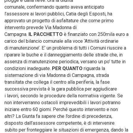
piogge e dalla neve. Ora la Giunta
comunale, confermando quanto aveva anticipato
l’assessore ai lavori pubblici, Catia degli Esposti, ha
approvato un progetto di asfaltature che come primo
intervento prevede Via Madonna di
Campagna.
IL PACCHETTO
è finanziato con 250mila euro a
carico del bilancio comunale alla voce ‘Attività ordinarie
di manutenzione’. E’ un problema di tutti i Comuni riuscire a
riparare le buche e il danneggiamento delle strade che, in
assenza di manutenzione periodica, versano un po’ tutte in
condizioni inadeguate.
PER QUANTO
riguarda la
sistemazione di via Madonna di Campagna, strada
transitata che collega il centro alla periferia, la fase
successiva prevista è la gara pubblica per aggiudicare
i lavori, secondo le procedure della normativa vigente. Se
non interverranno ostacoli imprevedibili i lavori potranno
iniziare entro 60 giorni. Perché questo intervento e non
altri? La Giunta fa sapere che l’ordine di precedenza,
disposto dall’assessore competente, è di intervenire
subito per fronteggiare le situazioni di emergenza, dando la