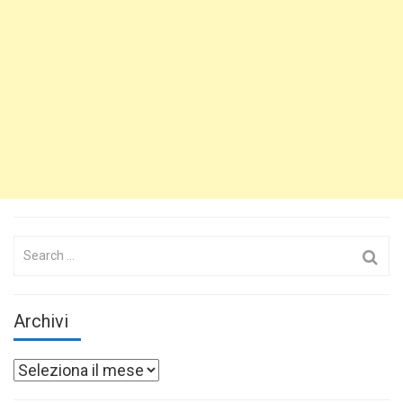
Search
for:
Archivi
Archivi