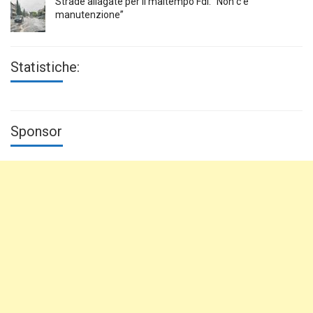
Strade allagate per il maltempo FdI: “Non c’è
manutenzione”
Statistiche:
Sponsor