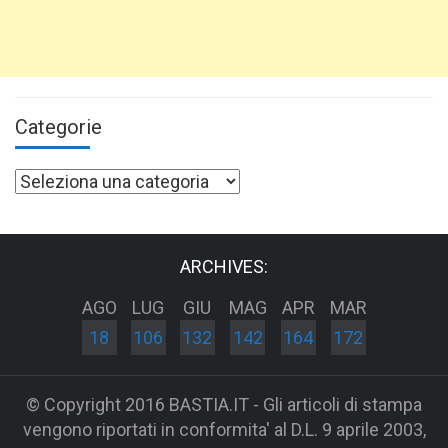
Categorie
Categorie
ARCHIVES:
AGO
LUG
GIU
MAG
APR
MAR
18
106
132
142
164
172
© Copyright 2016 BASTIA.IT - Gli articoli di stampa
vengono riportati in conformita' al D.L. 9 aprile 2003,