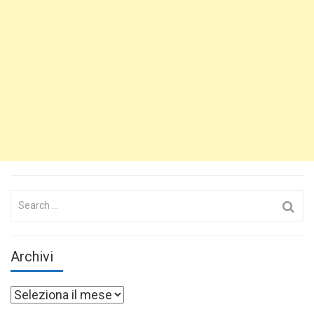
Search
for:
Archivi
Archivi