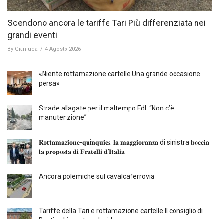
Scendono ancora le tariffe Tari Più differenziata nei
grandi eventi
By
Gianluca
/
4 Agosto 2026
«Niente rottamazione cartelle Una grande occasione
persa»
Strade allagate per il maltempo FdI: “Non c’è
manutenzione”
𝐑𝐨𝐭𝐭𝐚𝐦𝐚𝐳𝐢𝐨𝐧𝐞-𝐪𝐮i𝐧𝐪𝐮𝐢𝐞𝐬: 𝐥𝐚 𝐦𝐚𝐠𝐠𝐢𝐨𝐫𝐚𝐧𝐳𝐚 di sinistra 𝐛𝐨𝐜𝐜𝐢𝐚
𝐥𝐚 𝐩𝐫𝐨𝐩𝐨𝐬𝐭𝐚 𝐝𝐢 𝐅𝐫𝐚𝐭𝐞𝐥𝐥𝐢 𝐝’𝐈𝐭𝐚𝐥𝐢𝐚
Ancora polemiche sul cavalcaferrovia
Tariffe della Tari e rottamazione cartelle Il consiglio di