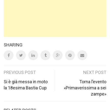
SHARING
Post
PREVIOUS POST
NEXT POST
navigation
Si è già messa in moto
Torna l’evento
la 18esima Bastia Cup
«Primaverissima a sei
zampe»