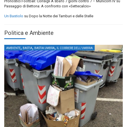
Pronostici Football: Consigli A sbafo 7 giorni contro 7 – Municorn IV
su
Passaggio di Bettona: A confronto con «Settecalcio»
Un Bastiolo
su
Dopo la Notte dei Tamburi e delle Stelle
Politica e Ambiente
,
,
,
AMBIENTE
BASTIA
BASTIA UMBRA
IL CORRIERE DELL'UMBRIA