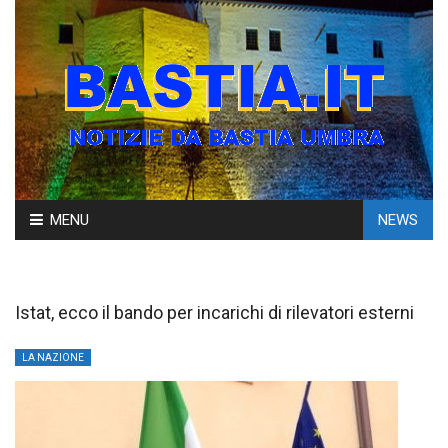
Skip
MENU
NEWS
to
content
Istat, ecco il bando per incarichi di rilevatori esterni
LA NAZIONE