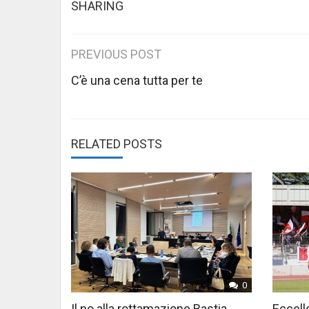
SHARING
Post
PREVIOUS POST
navigation
C’è una cena tutta per te
RELATED POSTS
0
Il no alla rottamazione Bastia,
Eccelle