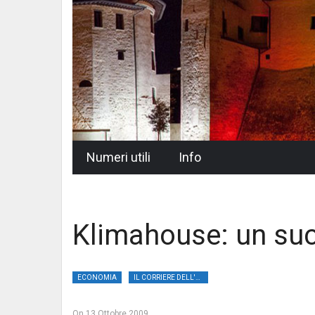
Skip
Numeri utili
Info
to
content
Klimahouse: un su
ECONOMIA
IL CORRIERE DELL'UMBRIA
On
13 Ottobre 2009