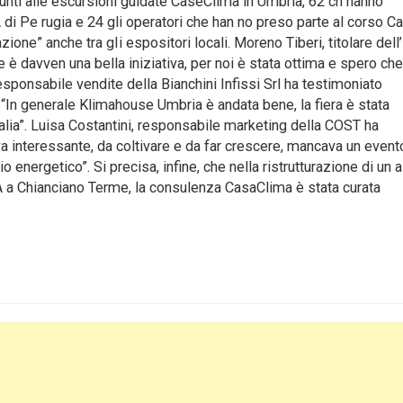
punti alle escursioni guidate CaseClima in Umbria, 62 ch hanno
i Pe rugia e 24 gli operatori che han no preso parte al corso Ca
one” anche tra gIi espositori locali. Moreno Tiberi, titolare dell
 è davven una bella iniziativa, per noi è stata ottima e spero ch
sponsabile vendite della Bianchini Infissi Srl ha testimoniato
“In generale Klimahouse Umbria è andata bene, la fiera è stata
Italia”. Luisa Costantini, responsabile marketing della COST ha
a interessante, da coltivare e da far crescere, mancava un event
 energetico”. Si precisa, infine, che nella ristrutturazione di un 
A a Chianciano Terme, la consulenza CasaClima è stata curata