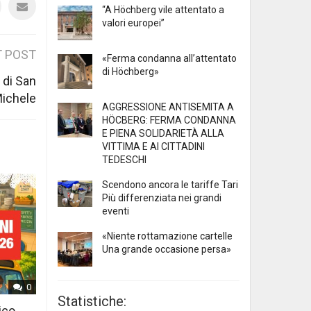
“A Höchberg vile attentato a
valori europei”
 POST
«Ferma condanna all’attentato
di Höchberg»
 di San
ichele
AGGRESSIONE ANTISEMITA A
HÖCBERG: FERMA CONDANNA
E PIENA SOLIDARIETÀ ALLA
VITTIMA E AI CITTADINI
TEDESCHI
Scendono ancora le tariffe Tari
Più differenziata nei grandi
eventi
«Niente rottamazione cartelle
Una grande occasione persa»
0
Statistiche:
ico