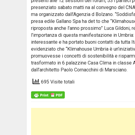
presenti alle 12 sessioni del forum, 53 i parteci 
presenziato sabato matti na al convegno del CNA d
ma organizzato dall’Agenzia d Bolzano. “Soddisfazi
presa edile Gallano Spa ha det to che “Klimahouse
riproposta anche l’anno prossimo” Luca Gildoni, re
l’importanza di questa manifestazione in Umbria: 
interessante e ha portato buoni contatti da tutta 
evidenziato che “Klimahouse Umbria è un’iniziativ
promuovesse i concetti di sostenibilità e risparmio
trasformato in 6 palazzine Casa Clima in classe 
dall’architetto Paolo Cornacchini di Marsciano.
695 Visite totali