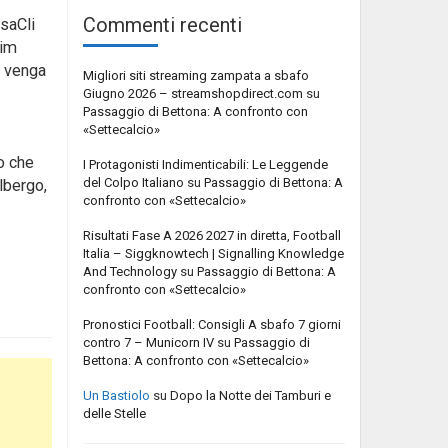
Commenti recenti
saCli
’im
e venga
Migliori siti streaming zampata a sbafo
Giugno 2026 – streamshopdirect.com
su
Passaggio di Bettona: A confronto con
«Settecalcio»
o che
I Protagonisti Indimenticabili: Le Leggende
del Colpo Italiano
su
Passaggio di Bettona: A
albergo,
confronto con «Settecalcio»
Risultati Fase A 2026 2027 in diretta, Football
Italia – Siggknowtech | Signalling Knowledge
And Technology
su
Passaggio di Bettona: A
confronto con «Settecalcio»
Pronostici Football: Consigli A sbafo 7 giorni
contro 7 – Municorn IV
su
Passaggio di
Bettona: A confronto con «Settecalcio»
Un Bastiolo
su
Dopo la Notte dei Tamburi e
delle Stelle