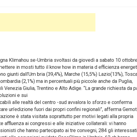
segna Klimahou se-Umbria svoltasi da giovedì a sabato 10 ottobr
 mettere in mosti tutto il know how in materia d efficienza energet
 sono giunti dall’Um bria (39,4%), Marche (15,5%) Lazio(13%), Tosc
ombardia (2,1%) ma in percentuali più piccole anche da Puglia,
li Venezia Giulia, Trentino e Alto Adige. “La grande richiesta da p
oluzioni e sui
cabili alle realtà del centro -sud avvalora lo sforzo e conferma
care un’edizione fuori dai propri confini regionali”, afferma Gernot
zione è stata visitata soprattutto per motivi legati alla propria
affluenza ai congressi e alle iniziative collaterali: vi hanno
ionisti che hanno partecipato ai tre convegni, 284 gli interessat