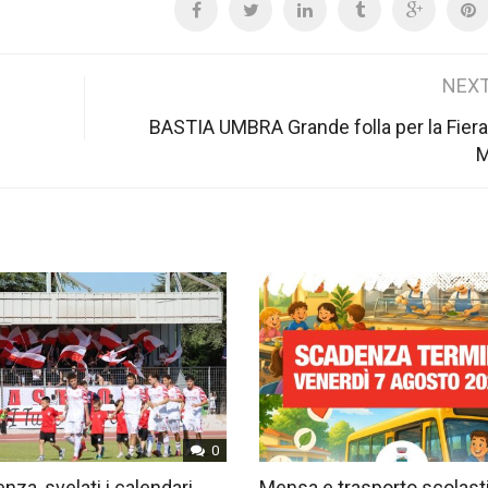
NEXT
BASTIA UMBRA Grande folla per la Fiera
M
0
nza, svelati i calendari
Mensa e trasporto scolast