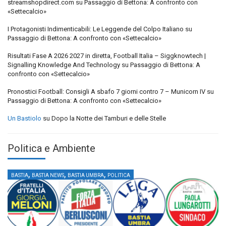
streamshopdirect.com
su
Passaggio di Bettona: A confronto con
«Settecalcio»
I Protagonisti Indimenticabili: Le Leggende del Colpo Italiano
su
Passaggio di Bettona: A confronto con «Settecalcio»
Risultati Fase A 2026 2027 in diretta, Football Italia – Siggknowtech |
Signalling Knowledge And Technology
su
Passaggio di Bettona: A
confronto con «Settecalcio»
Pronostici Football: Consigli A sbafo 7 giorni contro 7 – Municorn IV
su
Passaggio di Bettona: A confronto con «Settecalcio»
Un Bastiolo
su
Dopo la Notte dei Tamburi e delle Stelle
Politica e Ambiente
,
,
,
BASTIA
BASTIA NEWS
BASTIA UMBRA
POLITICA