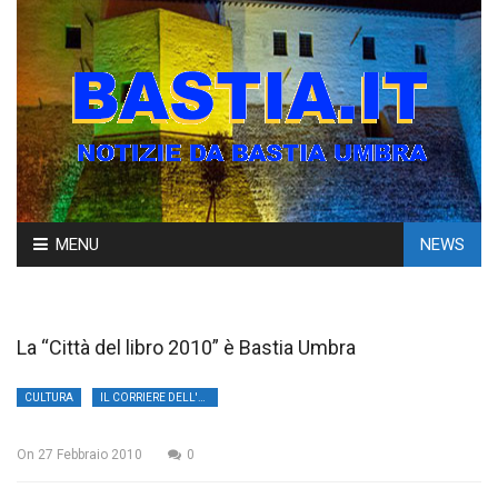
Skip
MENU
NEWS
to
content
La “Città del libro 2010” è Bastia Umbra
CULTURA
IL CORRIERE DELL'UMBRIA
On
27 Febbraio 2010
0