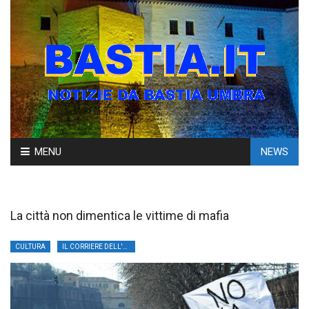
Skip
MENU
NEWS
to
content
La città non dimentica le vittime di mafia
CULTURA
IL CORRIERE DELL'UMBRIA