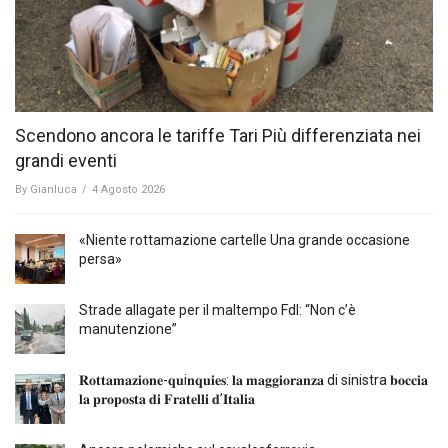
Scendono ancora le tariffe Tari Più differenziata nei
grandi eventi
By
Gianluca
/
4 Agosto 2026
«Niente rottamazione cartelle Una grande occasione
persa»
Strade allagate per il maltempo FdI: “Non c’è
manutenzione”
𝐑𝐨𝐭𝐭𝐚𝐦𝐚𝐳𝐢𝐨𝐧𝐞-𝐪𝐮i𝐧𝐪𝐮𝐢𝐞𝐬: 𝐥𝐚 𝐦𝐚𝐠𝐠𝐢𝐨𝐫𝐚𝐧𝐳𝐚 di sinistra 𝐛𝐨𝐜𝐜𝐢𝐚
𝐥𝐚 𝐩𝐫𝐨𝐩𝐨𝐬𝐭𝐚 𝐝𝐢 𝐅𝐫𝐚𝐭𝐞𝐥𝐥𝐢 𝐝’𝐈𝐭𝐚𝐥𝐢𝐚