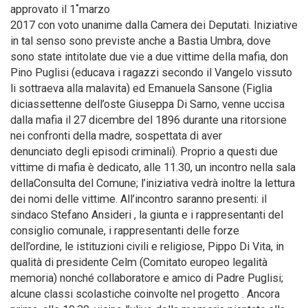
approvato il 1˚marzo
2017 con voto unanime dalla Camera dei Deputati. Iniziative
in tal senso sono previste anche a Bastia Umbra, dove
sono state intitolate due vie a due vittime della mafia, don
Pino Puglisi (educava i ragazzi secondo il Vangelo vissuto
li sottraeva alla malavita) ed Emanuela Sansone (Figlia
diciassettenne dell’oste Giuseppa Di Sarno, venne uccisa
dalla mafia il 27 dicembre del 1896 durante una ritorsione
nei confronti della madre, sospettata di aver
denunciato degli episodi criminali). Proprio a questi due
vittime di mafia è dedicato, alle 11.30, un incontro nella sala
dellaConsulta del Comune; l’iniziativa vedrà inoltre la lettura
dei nomi delle vittime. All’incontro saranno presenti: il
sindaco Stefano Ansideri , la giunta e i rappresentanti del
consiglio comunale, i rappresentanti delle forze
dell’ordine, le istituzioni civili e religiose, Pippo Di Vita, in
qualità di presidente Celm (Comitato europeo legalità
memoria) nonché collaboratore e amico di Padre Puglisi;
alcune classi scolastiche coinvolte nel progetto . Ancora