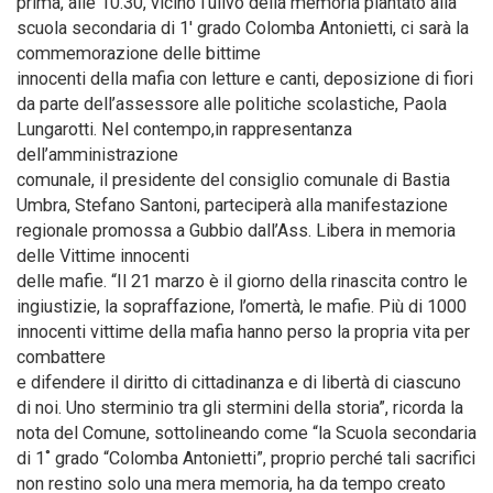
prima, alle 10.30, vicino l’ulivo della memoria piantato alla
scuola secondaria di 1′ grado Colomba Antonietti, ci sarà la
commemorazione delle bittime
innocenti della mafia con letture e canti, deposizione di fiori
da parte dell’assessore alle politiche scolastiche, Paola
Lungarotti. Nel contempo,in rappresentanza
dell’amministrazione
comunale, il presidente del consiglio comunale di Bastia
Umbra, Stefano Santoni, parteciperà alla manifestazione
regionale promossa a Gubbio dall’Ass. Libera in memoria
delle Vittime innocenti
delle mafie. “Il 21 marzo è il giorno della rinascita contro le
ingiustizie, la sopraffazione, l’omertà, le mafie. Più di 1000
innocenti vittime della mafia hanno perso la propria vita per
combattere
e difendere il diritto di cittadinanza e di libertà di ciascuno
di noi. Uno sterminio tra gli stermini della storia”, ricorda la
nota del Comune, sottolineando come “la Scuola secondaria
di 1˚ grado “Colomba Antonietti”, proprio perché tali sacrifici
non restino solo una mera memoria, ha da tempo creato