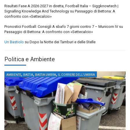
Risultati Fase A 2026 2027 in diretta, Football Italia – Siggknowtech |
Signalling Knowledge And Technology
su
Passaggio di Bettona: A
confronto con «Settecalcio»
Pronostici Football: Consigli A sbafo 7 giorni contro 7 – Municorn IV
su
Passaggio di Bettona: A confronto con «Settecalcio»
Un Bastiolo
su
Dopo la Notte dei Tamburi e delle Stelle
Politica e Ambiente
,
,
,
AMBIENTE
BASTIA
BASTIA UMBRA
IL CORRIERE DELL'UMBRIA