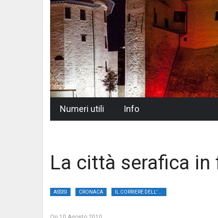
Skip
Numeri utili
Info
to
content
La città serafica in
ASSISI
CRONACA
IL CORRIERE DELL'UMBRIA
On
10 Agosto 2010