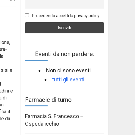
Procedendo accetti la privacy policy
sione,
bra-
Eventi da non perdere:
la
Non ci sono eventi
sisi e
tutti gli eventi
l
adini e
a di
Farmacie di turno
an
ca il
Farmacia S. Francesco –
le da
Ospedalicchio