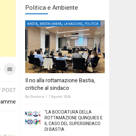
Politica e Ambiente
,
,
,
BASTIA
BASTIA UMBRA
LA NAZIONE
POLITICA
Il no alla rottamazione Bastia,
critiche al sindaco
 POST
By
Gianluca
/
7 Agosto 2026
 fiamme
“LA BOCCIATURA DELLA
ROTTAMAZIONE QUINQUIES E
IL CASO DEL SUPERSINDACO
DI BASTIA