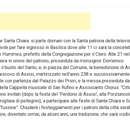
 e Santa Chiara: si parte domani con la Santa patrona della televi
ivile per fare ingresso in Basilica dove alle 11 ci sarà la concele
io Hummes, prefetto della Congregazione per il Clero.
Alle 21 nel
eghiera in onore del patrono, presieduta da monsignor Domenico
il busto del Santo, e, in piazza del Comune, la benedizione di As
o vescovo di Assisi, martirizzato nell’anno 238 e successivamente
vile con partenza dal Palazzo dei Priori, e la messa presieduta da
 della Cappella musicale di San Rufino e Assisicanto Chorus. “Citt
 invitati (dopo la festa del ‘Perdono di Assisi’, alla Porziuncol
igliaia di pellegrini), a partecipare alle feste di Santa Chiara e S
usione”. Chiuderà i festeggiamenti per i patroni della città serafi
, diventato ormai, da alcuni anni, una tradizione, che sarà visibi