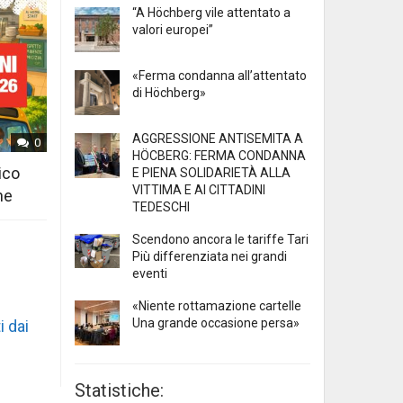
“A Höchberg vile attentato a
valori europei”
«Ferma condanna all’attentato
di Höchberg»
AGGRESSIONE ANTISEMITA A
0
HÖCBERG: FERMA CONDANNA
ico
E PIENA SOLIDARIETÀ ALLA
VITTIMA E AI CITTADINI
ne
TEDESCHI
Scendono ancora le tariffe Tari
Più differenziata nei grandi
eventi
«Niente rottamazione cartelle
Una grande occasione persa»
i dai
Statistiche: