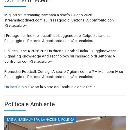
Commenti recenti
Migliori siti streaming zampata a sbafo Giugno 2026 –
streamshopdirect.com
su
Passaggio di Bettona: A confronto con
«Settecalcio»
I Protagonisti Indimenticabili: Le Leggende del Colpo Italiano
su
Passaggio di Bettona: A confronto con «Settecalcio»
Risultati Fase A 2026 2027 in diretta, Football Italia – Siggknowtech |
Signalling Knowledge And Technology
su
Passaggio di Bettona: A
confronto con «Settecalcio»
Pronostici Football: Consigli A sbafo 7 giorni contro 7 – Municorn IV
su
Passaggio di Bettona: A confronto con «Settecalcio»
Un Bastiolo
su
Dopo la Notte dei Tamburi e delle Stelle
Politica e Ambiente
,
,
,
BASTIA
BASTIA UMBRA
LA NAZIONE
POLITICA