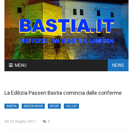
Skip
MENU
NEWS
to
content
La Edilizia Passeri Bastia comincia dalle conferme
BASTIA
BASTIA NEWS
SPORT
VOLLEY
On
23 Giugno 2011
0