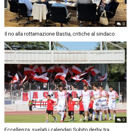
0
Il no alla rottamazione Bastia, critiche al sindaco
0
Eccellenza, svelati i calendari Subito derby tra