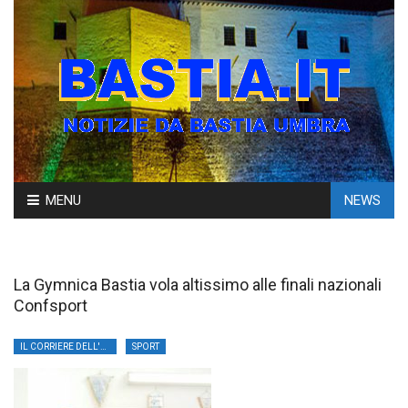
Skip
MENU
NEWS
to
content
La Gymnica Bastia vola altissimo alle finali nazionali
Confsport
IL CORRIERE DELL'UMBRIA
SPORT