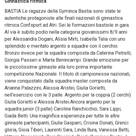
Ginnastica ritmica
BASTIA Le ragazze della Gyminca Bastia sono state le
autentiche protagoniste alle finali nazionali di ginnastica
ritmica Confsport ad Atri. Sei le formazioni bastiole in gara.
Al via è subito podio nella categoria giovanissimi 8/9 anni
per Alessandra Dogani, Alisia Mirti, Isabella Talia con uno
splendido e meritato argento a squadre con il cerchio.
Bronzo invece per la squadra composta da Caterina Petrelli,
Giorgia Passeri e Marta Benincampi. Grande emozione per
le piccolissime ginnaste alla loro prima importante
competizione Nazionale. Il titolo di campionesse nazionali,
viene conquistato dalla squadra master composta da
Arianna Palazzini, Alessia Aristei, Giulia Gorietti,
nell’esercizio con le 3 palle. Argento per la coppia (2 cerchi)
Giulia Gorietti e Alessia Aristei.Ancora argento per la
squadra junior (3 palle) Carolina Ranchicchio, Sara Lippi,
Giada Betti. Una magnifica esperienza per tutte le altre
ginnaste partecipanti, Giulia Gasparri, Crisina Donati, Grenci
gloria, Gioia Tiberi, Laurenti Sara, Linda Bura, Vanessa Betti,