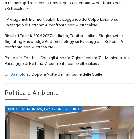
streamshopdirect.com
su
Passaggio di Bettona: A confronto con
«Settecalcio»
I Protagonisti Indimenticabili: Le Leggende del Colpo Italiano
su
Passaggio di Bettona: A confronto con «Settecalcio»
Risultati Fase A 2026 2027 in diretta, Football Italia – Siggknowtech |
Signalling Knowledge And Technology
su
Passaggio di Bettona: A
confronto con «Settecalcio»
Pronostici Football: Consigli A sbafo 7 giorni contro 7 – Municorn IV
su
Passaggio di Bettona: A confronto con «Settecalcio»
Un Bastiolo
su
Dopo la Notte dei Tamburi e delle Stelle
Politica e Ambiente
,
,
,
BASTIA
BASTIA UMBRA
LA NAZIONE
POLITICA