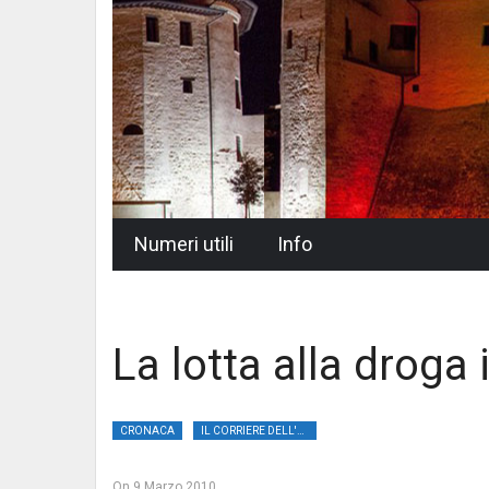
Skip
Numeri utili
Info
to
content
La lotta alla droga 
CRONACA
IL CORRIERE DELL'UMBRIA
On
9 Marzo 2010