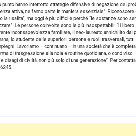
rto punto hanno interrotto strategie difensive di negazione del pr
esenza attiva, ne fanno parte in maniera essenziale”. Riconoscere 
 la risalita”, ma oggi è più difficile perché “le sostanze sono s
zare”. Le persone coinvolte sono le più insospettabili: “Il libero
ente inconsapevolezza familiare, il neo-laureato annichilito dal 
mana, lo studente delle superiori: persone e ruoli trasversali, tutti
 impieghi. Lavoriamo – continuano – in una società che è comple
ma di trasgressione alla noia e routine quotidiana, o condiviso
disagi di civiltà, non più solo di una generazione”. Per contatta
76245.