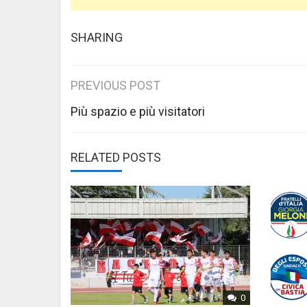
SHARING
Post
PREVIOUS POST
navigation
Più spazio e più visitatori
RELATED POSTS
0