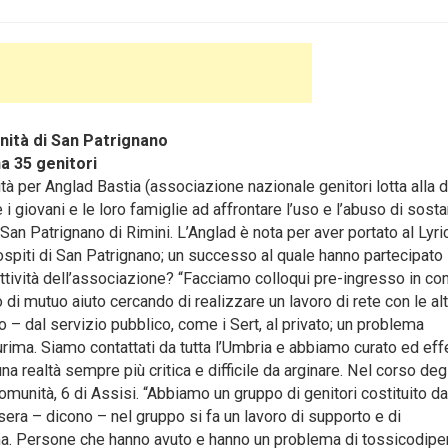
nità di San Patrignano
a 35 genitori
à per Anglad Bastia (associazione nazionale genitori lotta alla d
i giovani e le loro famiglie ad affrontare l’uso e l’abuso di sost
San Patrignano di Rimini. L’Anglad è nota per aver portato al Lyri
piti di San Patrignano; un successo al quale hanno partecipato l
ttività dell’associazione?
“Facciamo colloqui pre-ingresso in co
 di mutuo aiuto cercando di realizzare un lavoro di rete con le al
 – dal servizio pubblico, come i Sert, al privato; un problema
ima. Siamo contattati da tutta l’Umbria e abbiamo curato ed eff
na realtà sempre più critica e difficile da arginare. Nel corso degl
comunità, 6 di Assisi. “Abbiamo un gruppo di genitori costituito da
 sera – dicono – nel gruppo si fa un lavoro di supporto e di
ema. Persone che hanno avuto e hanno un problema di tossicodip