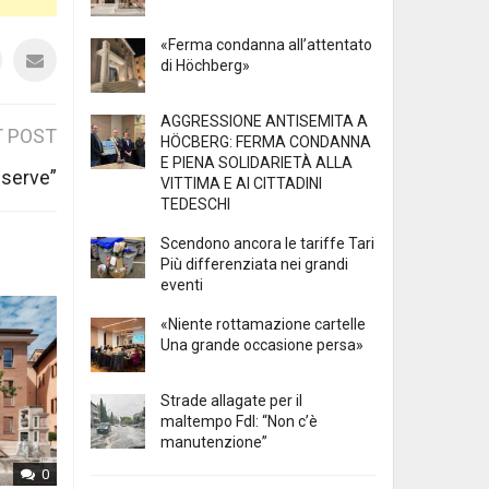
«Ferma condanna all’attentato
di Höchberg»
AGGRESSIONE ANTISEMITA A
 POST
HÖCBERG: FERMA CONDANNA
E PIENA SOLIDARIETÀ ALLA
 serve”
VITTIMA E AI CITTADINI
TEDESCHI
Scendono ancora le tariffe Tari
Più differenziata nei grandi
eventi
«Niente rottamazione cartelle
Una grande occasione persa»
Strade allagate per il
maltempo FdI: “Non c’è
manutenzione”
0