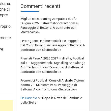
oblema,
Commenti recenti
che ci
empre
Migliori siti streaming zampata a sbafo
Giugno 2026 – streamshopdirect.com
su
proprio
Passaggio di Bettona: A confronto con
«Settecalcio»
tamente
I Protagonisti Indimenticabili: Le Leggende
del Colpo Italiano
su
Passaggio di Bettona: A
re
confronto con «Settecalcio»
Risultati Fase A 2026 2027 in diretta, Football
Italia – Siggknowtech | Signalling Knowledge
And Technology
su
Passaggio di Bettona: A
confronto con «Settecalcio»
Pronostici Football: Consigli A sbafo 7 giorni
contro 7 – Municorn IV
su
Passaggio di
Bettona: A confronto con «Settecalcio»
Un Bastiolo
su
Dopo la Notte dei Tamburi e
delle Stelle