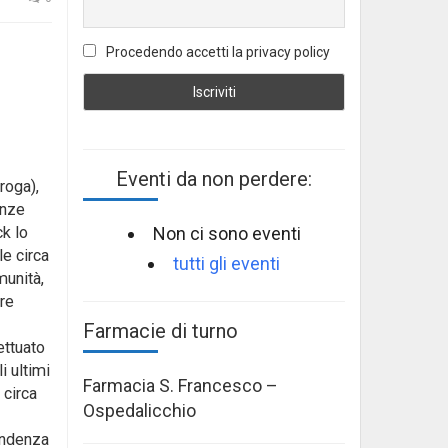
Procedendo accetti la privacy policy
Eventi da non perdere:
roga),
anze
Non ci sono eventi
ck lo
e circa
tutti gli eventi
munità,
tre
Farmacie di turno
ettuato
i ultimi
Farmacia S. Francesco –
 circa
Ospedalicchio
endenza