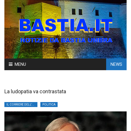
Skip
MENU
NEWS
to
content
La ludopatia va contrastata
IL CORRIERE DELL'UMBRIA
POLITICA