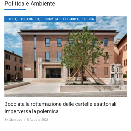
Politica e Ambiente
,
,
,
BASTIA
BASTIA UMBRA
IL CORRIERE DELL'UMBRIA
POLITICA
Bocciata la rottamazione delle cartelle esattoriali
Imperversa la polemica
By
Gianluca
/
8 Agosto 2026