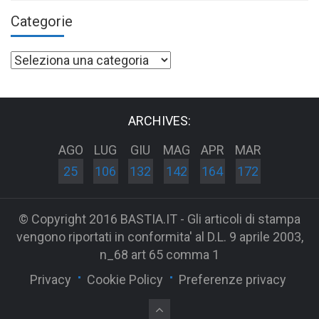
Categorie
Categorie
ARCHIVES:
AGO
LUG
GIU
MAG
APR
MAR
25
106
132
142
164
172
© Copyright 2016 BASTIA.IT - Gli articoli di stampa
vengono riportati in conformita' al D.L. 9 aprile 2003,
n_68 art 65 comma 1
Privacy
Cookie Policy
Preferenze privacy