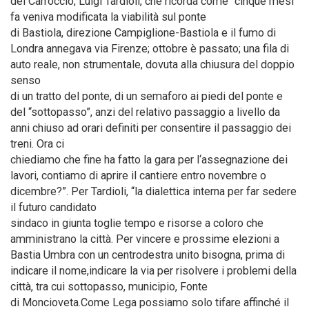
del Carroccio, Luigi Tardioli, che ricorda come “cinque mesi
fa veniva modificata la viabilità sul ponte
di Bastiola, direzione Campiglione-Bastiola e il fumo di
Londra annegava via Firenze; ottobre è passato; una fila di
auto reale, non strumentale, dovuta alla chiusura del doppio
senso
di un tratto del ponte, di un semaforo ai piedi del ponte e
del “sottopasso”, anzi del relativo passaggio a livello da
anni chiuso ad orari definiti per consentire il passaggio dei
treni. Ora ci
chiediamo che fine ha fatto la gara per l‘assegnazione dei
lavori, contiamo di aprire il cantiere entro novembre o
dicembre?”. Per Tardioli, “la dialettica interna per far sedere
il futuro candidato
sindaco in giunta toglie tempo e risorse a coloro che
amministrano la città. Per vincere e prossime elezioni a
Bastia Umbra con un centrodestra unito bisogna, prima di
indicare il nome,indicare la via per risolvere i problemi della
città, tra cui sottopasso, municipio, Fonte
di Moncioveta.Come Lega possiamo solo tifare affinché il