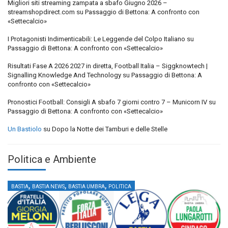
Migliori siti streaming zampata a sbafo Giugno 2026 –
streamshopdirect.com
su
Passaggio di Bettona: A confronto con
«Settecalcio»
I Protagonisti Indimenticabili: Le Leggende del Colpo Italiano
su
Passaggio di Bettona: A confronto con «Settecalcio»
Risultati Fase A 2026 2027 in diretta, Football Italia – Siggknowtech |
Signalling Knowledge And Technology
su
Passaggio di Bettona: A
confronto con «Settecalcio»
Pronostici Football: Consigli A sbafo 7 giorni contro 7 – Municorn IV
su
Passaggio di Bettona: A confronto con «Settecalcio»
Un Bastiolo
su
Dopo la Notte dei Tamburi e delle Stelle
Politica e Ambiente
,
,
,
BASTIA
BASTIA NEWS
BASTIA UMBRA
POLITICA