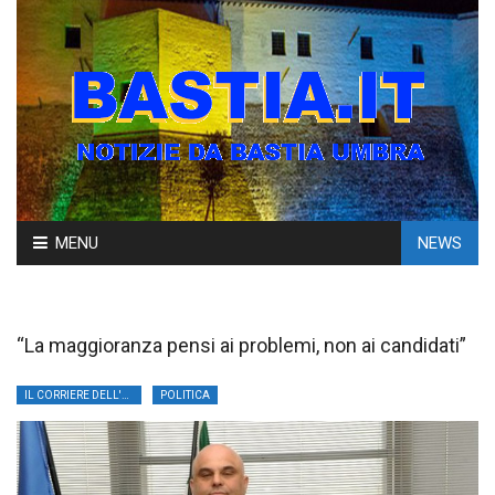
Skip
MENU
NEWS
to
content
“La maggioranza pensi ai problemi, non ai candidati”
IL CORRIERE DELL'UMBRIA
POLITICA