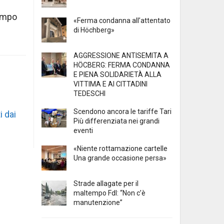
tempo
«Ferma condanna all’attentato
di Höchberg»
AGGRESSIONE ANTISEMITA A
HÖCBERG: FERMA CONDANNA
E PIENA SOLIDARIETÀ ALLA
VITTIMA E AI CITTADINI
TEDESCHI
Scendono ancora le tariffe Tari
i dai
Più differenziata nei grandi
eventi
«Niente rottamazione cartelle
Una grande occasione persa»
Strade allagate per il
maltempo FdI: “Non c’è
manutenzione”