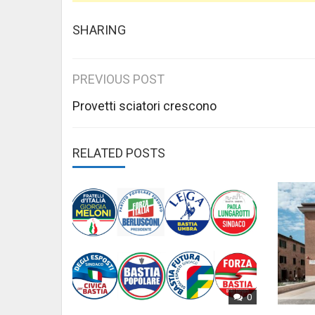
SHARING
Post
PREVIOUS POST
navigation
Provetti sciatori crescono
RELATED POSTS
0