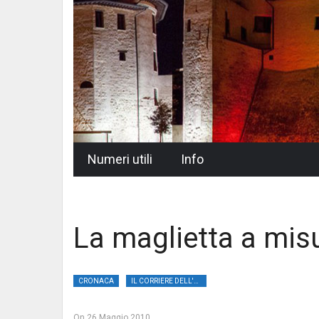
Skip
Numeri utili
Info
to
content
La maglietta a mis
CRONACA
IL CORRIERE DELL'UMBRIA
On
26 Maggio 2010