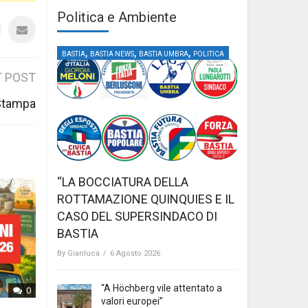
Politica e Ambiente
,
,
,
BASTIA
BASTIA NEWS
BASTIA UMBRA
POLITICA
 POST
Stampa
“LA BOCCIATURA DELLA
ROTTAMAZIONE QUINQUIES E IL
CASO DEL SUPERSINDACO DI
BASTIA
By
Gianluca
/
6 Agosto 2026
“A Höchberg vile attentato a
0
valori europei”