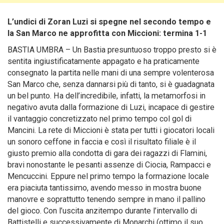
L’undici di Zoran Luzi si spegne nel secondo tempo e
la San Marco ne approfitta con Miccioni: termina 1-1
BASTIA UMBRA – Un Bastia presuntuoso troppo presto si è
sentita ingiustificatamente appagato e ha praticamente
consegnato la partita nelle mani di una sempre volenterosa
San Marco che, senza dannarsi più di tanto, si è guadagnata
un bel punto. Ha dell’incredibile, infatti, la metamorfosi in
negativo avuta dalla formazione di Luzi, incapace di gestire
il vantaggio concretizzato nel primo tempo col gol di
Mancini.
La rete di Miccioni è stata per tutti i giocatori locali
un sonoro ceffone in faccia e così il risultato filiale è il
giusto premio alla condotta di gara dei ragazzi di Flamini,
bravi nonostante le pesanti assenze di Ciocia, Rampacci e
Mencuccini. Eppure nel primo tempo la formazione locale
era piaciuta tantissimo, avendo messo in mostra buone
manovre e soprattutto tenendo sempre in mano il pallino
del gioco. Con l’uscita anzitempo durante l’intervallo di
Battistelli e successivamente di Monarchi (ottimo il suo