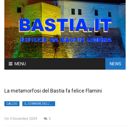
Skip
MENU
NEWS
to
content
La metamorfosi del Bastia fa felice Flamini
CALCIO
IL CORRIERE DELL'UMBRIA
On
9 Dicembre 2009
0