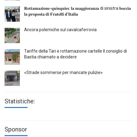
𝐑𝐨𝐭𝐭𝐚𝐦𝐚𝐳𝐢𝐨𝐧𝐞-𝐪𝐮i𝐧𝐪𝐮𝐢𝐞𝐬: 𝐥𝐚 𝐦𝐚𝐠𝐠𝐢𝐨𝐫𝐚𝐧𝐳𝐚 di sinistra 𝐛𝐨𝐜𝐜𝐢𝐚
𝐥𝐚 𝐩𝐫𝐨𝐩𝐨𝐬𝐭𝐚 𝐝𝐢 𝐅𝐫𝐚𝐭𝐞𝐥𝐥𝐢 𝐝’𝐈𝐭𝐚𝐥𝐢𝐚
Ancora polemiche sul cavalcaferrovia
Tariffe della Tari e rottamazione cartelle Il consiglio di
Bastia chiamato a decidere
«Strade sommerse per mancate pulizie»
Statistiche:
Sponsor