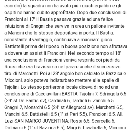
esordio) la squadra non ha avuto più i giusti equilibri e gli
ospiti ne hanno subito approfittato. Dopo due conclusioni di
Francioni al 17′ il Bastia passava grazie ad una felice
intuizione di Gnagni che serviva in area un pallone invitante
a Mancini che lo stesso depositava in porta. Il Bastia,
nonostante il vantaggio, continuava a macinare gioco
Battistelli prima del riposo in buona posizione non sfruttava
a dovere un assist li Francioni. Nel secondo tempo al 18′
una conclusione di Francioni veniva respinta coi piedi da
Rossi che era bravissimo nel parare anche il successivo
tiro. di Marchetti. Poi al 28′ angolo ben calciato la Bazzica e
Miccioni, solo poteva indisturbato mettere alle spalle di
Tajolini. Lo stesso portierone locale diceva di no ad una
conclusione di Cacciavillani.BASTIA: Tajolini 7, Sdringola 6.5
(39′ st De Santis sv), Cardinali 6, Tardioli 6, Zanchi 6.5,
Gnagni 7, Monarchi 6.5 (24′ st Allegrucci sv), Marchetti 6.5,
Mancini 6.5, Battistelli 6.5 (1′ st Peri 5.5), Francioni 6.5. All.
Luzi SAN MARCO JUVENTINA: Rossi 6.5, Scarcella 6,
Dolciami 6 (1′ st Bazzica 6.5), Magi 6, Liviabella 6, Miccioni