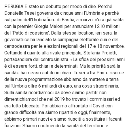
PERUGIA È stato un debutto per modo di dire. Perché
Donatella Tesei governa da cinque anni l’Umbria e perché
sul palco dell’Umbriafiere di Bastia, a marzo, c’era già salita
con la premier Giorgia Meloni per annunciare i 210 milioni
del ’Patto di coesione’. Dalla stessa location, ieri sera, la
governatrice ha lanciato la campagna elettorale sua e del
centrodestra per le elezioni regionali del 17 e 18 novembre.
Gettando il guanto alla rivale principale, Stefania Proietti,
portabandiera del centrosinistra. «La sfida dei prossimi anni
è di essere forti, chiari e determinati. Ma la priorità sarà la
sanità», ha messo subito in chiaro Tesei. «Tra Pnrr e risorse
della nuova programmazione abbiamo da mettere a terra
sull’Umbria oltre 6 miliardi di euro, una cosa straordinaria.
Sulla sanità ricordiamoci da dove siamo partiti: non
dimentichiamoci che nel 2019 ho trovato i commissari ed
era tutto bloccato. Poi abbiamo affrontato il Covid con
grande difficoltà ma siamo ripartiti e oggi, finalmente,
abbiamo primari nuovi e siamo riusciti a sostituire i facenti
funzioni. Stiamo costruendo la sanità del territorio e