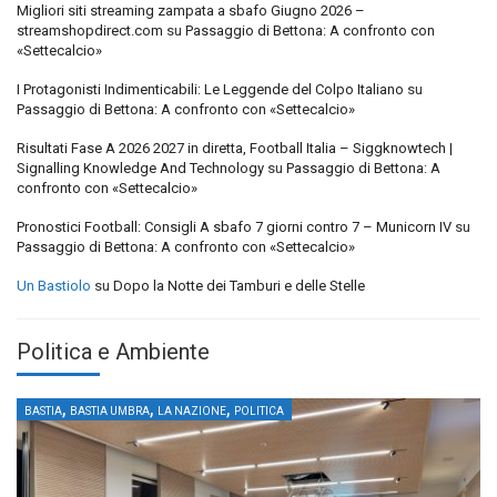
Migliori siti streaming zampata a sbafo Giugno 2026 –
streamshopdirect.com
su
Passaggio di Bettona: A confronto con
«Settecalcio»
I Protagonisti Indimenticabili: Le Leggende del Colpo Italiano
su
Passaggio di Bettona: A confronto con «Settecalcio»
Risultati Fase A 2026 2027 in diretta, Football Italia – Siggknowtech |
Signalling Knowledge And Technology
su
Passaggio di Bettona: A
confronto con «Settecalcio»
Pronostici Football: Consigli A sbafo 7 giorni contro 7 – Municorn IV
su
Passaggio di Bettona: A confronto con «Settecalcio»
Un Bastiolo
su
Dopo la Notte dei Tamburi e delle Stelle
Politica e Ambiente
,
,
,
BASTIA
BASTIA UMBRA
LA NAZIONE
POLITICA