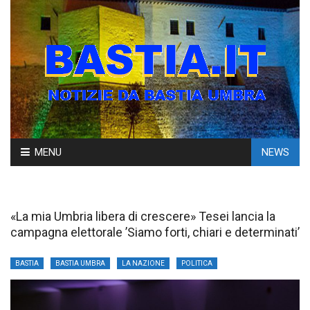
Skip
MENU
NEWS
to
content
«La mia Umbria libera di crescere» Tesei lancia la
campagna elettorale ’Siamo forti, chiari e determinati’
BASTIA
BASTIA UMBRA
LA NAZIONE
POLITICA