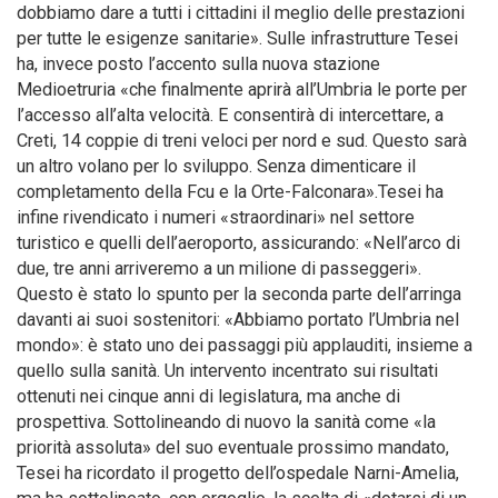
dobbiamo dare a tutti i cittadini il meglio delle prestazioni
per tutte le esigenze sanitarie». Sulle infrastrutture Tesei
ha, invece posto l’accento sulla nuova stazione
Medioetruria «che finalmente aprirà all’Umbria le porte per
l’accesso all’alta velocità. E consentirà di intercettare, a
Creti, 14 coppie di treni veloci per nord e sud. Questo sarà
un altro volano per lo sviluppo. Senza dimenticare il
completamento della Fcu e la Orte-Falconara».Tesei ha
infine rivendicato i numeri «straordinari» nel settore
turistico e quelli dell’aeroporto, assicurando: «Nell’arco di
due, tre anni arriveremo a un milione di passeggeri».
Questo è stato lo spunto per la seconda parte dell’arringa
davanti ai suoi sostenitori: «Abbiamo portato l’Umbria nel
mondo»: è stato uno dei passaggi più applauditi, insieme a
quello sulla sanità. Un intervento incentrato sui risultati
ottenuti nei cinque anni di legislatura, ma anche di
prospettiva. Sottolineando di nuovo la sanità come «la
priorità assoluta» del suo eventuale prossimo mandato,
Tesei ha ricordato il progetto dell’ospedale Narni-Amelia,