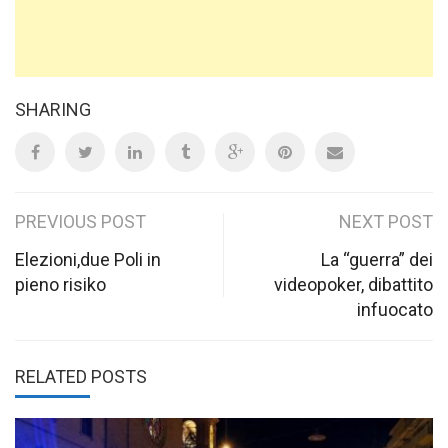
SHARING
Post
PREVIOUS POST
NEXT POST
navigation
Elezioni,due Poli in
La “guerra” dei
pieno risiko
videopoker, dibattito
infuocato
RELATED POSTS