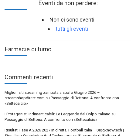
Eventi da non perdere:
Non ci sono eventi
tutti gli eventi
Farmacie di turno
Commenti recenti
Migliori siti streaming zampata a sbafo Giugno 2026 –
streamshopdirect.com
su
Passaggio di Bettona: A confronto con
«Settecalcio»
I Protagonisti Indimenticabili: Le Leggende del Colpo Italiano
su
Passaggio di Bettona: A confronto con «Settecalcio»
Risultati Fase A 2026 2027 in diretta, Football Italia – Siggknowtech |
Signalling Knowledge And Technology
su
Passaggio di Bettona: A