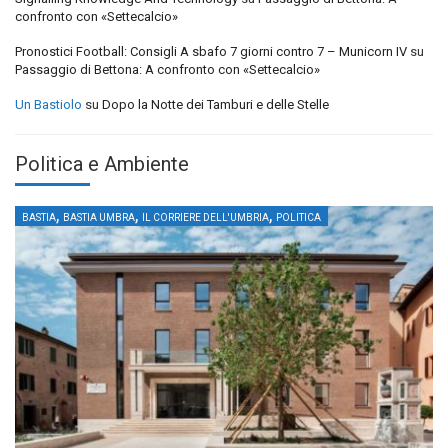
confronto con «Settecalcio»
Pronostici Football: Consigli A sbafo 7 giorni contro 7 – Municorn IV
su
Passaggio di Bettona: A confronto con «Settecalcio»
Un Bastiolo
su
Dopo la Notte dei Tamburi e delle Stelle
Politica e Ambiente
,
,
,
BASTIA
BASTIA UMBRA
IL CORRIERE DELL'UMBRIA
POLITICA