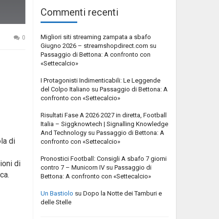
Commenti recenti
Migliori siti streaming zampata a sbafo
0
Giugno 2026 – streamshopdirect.com
su
Passaggio di Bettona: A confronto con
«Settecalcio»
I Protagonisti Indimenticabili: Le Leggende
del Colpo Italiano
su
Passaggio di Bettona: A
confronto con «Settecalcio»
Risultati Fase A 2026 2027 in diretta, Football
Italia – Siggknowtech | Signalling Knowledge
And Technology
su
Passaggio di Bettona: A
la di
confronto con «Settecalcio»
Pronostici Football: Consigli A sbafo 7 giorni
ioni di
contro 7 – Municorn IV
su
Passaggio di
ca.
Bettona: A confronto con «Settecalcio»
Un Bastiolo
su
Dopo la Notte dei Tamburi e
delle Stelle