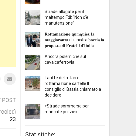
Strade allagate per il
maltempo FdI: “Non c’è
manutenzione”
𝐑𝐨𝐭𝐭𝐚𝐦𝐚𝐳𝐢𝐨𝐧𝐞-𝐪𝐮i𝐧𝐪𝐮𝐢𝐞𝐬: 𝐥𝐚
𝐦𝐚𝐠𝐠𝐢𝐨𝐫𝐚𝐧𝐳𝐚 di sinistra 𝐛𝐨𝐜𝐜𝐢𝐚 𝐥𝐚
𝐩𝐫𝐨𝐩𝐨𝐬𝐭𝐚 𝐝𝐢 𝐅𝐫𝐚𝐭𝐞𝐥𝐥𝐢 𝐝’𝐈𝐭𝐚𝐥𝐢𝐚
Ancora polemiche sul
cavalcaferrovia
Tariffe della Tari e
rottamazione cartelle Il
consiglio di Bastia chiamato a
decidere
 POST
«Strade sommerse per
rcoledì
mancate pulizie»
23
Statistiche: