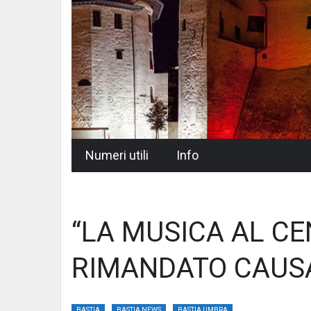
Skip
Numeri utili
Info
to
content
“LA MUSICA AL CE
RIMANDATO CAUS
BASTIA
BASTIA NEWS
BASTIA UMBRA