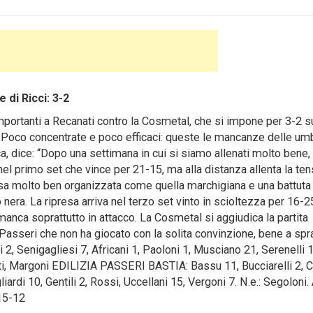
di Ricci: 3-2
portanti a Recanati contro la Cosmetal, che si impone per 3-2 s
o. Poco concentrate e poco efficaci: queste le mancanze delle um
ca, dice: “Dopo una settimana in cui si siamo allenati molto bene,
el primo set che vince per 21-15, ma alla distanza allenta la te
sa molto ben organizzata come quella marchigiana e una battuta
 nera. La ripresa arriva nel terzo set vinto in scioltezza per 16-
anca soprattutto in attacco. La Cosmetal si aggiudica la partita
 Passeri che non ha giocato con la solita convinzione, bene a spr
Senigagliesi 7, Africani 1, Paoloni 1, Musciano 21, Serenelli 1
tti, Margoni EDILIZIA PASSERI BASTIA: Bassu 11, Bucciarelli 2, C
ardi 10, Gentili 2, Rossi, Uccellani 15, Vergoni 7. N.e.: Segoloni. A
15-12