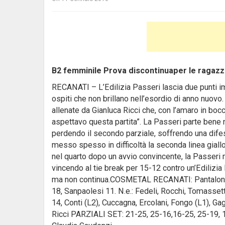
B2 femminile Prova discontinuaper le ragazze 
RECANATI – L’Edilizia Passeri lascia due punti im
ospiti che non brillano nell’esordio di anno nuov
allenate da Gianluca Ricci che, con l’amaro in boc
aspettavo questa partita”.
La Passeri parte bene n
perdendo il secondo parziale, soffrendo una dife
messo spesso in difficoltà la seconda linea giallo
nel quarto dopo un avvio convincente, la Passeri m
vincendo al tie break per 15-12 contro un’Edilizia
ma non continua.COSMETAL RECANATI: Pantaloni 2, 
18, Sanpaolesi 11. N.e.: Fedeli, Rocchi, Tomasse
14, Conti (L2), Cuccagna, Ercolani, Fongo (L1), Gagli
Ricci PARZIALI SET: 21-25, 25-16,16-25, 25-19, 