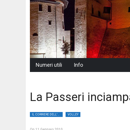
Skip
Numeri utili
Info
to
content
La Passeri inciamp
IL CORRIERE DELL'UMBRIA
VOLLEY
On
11 Gennaio 2010