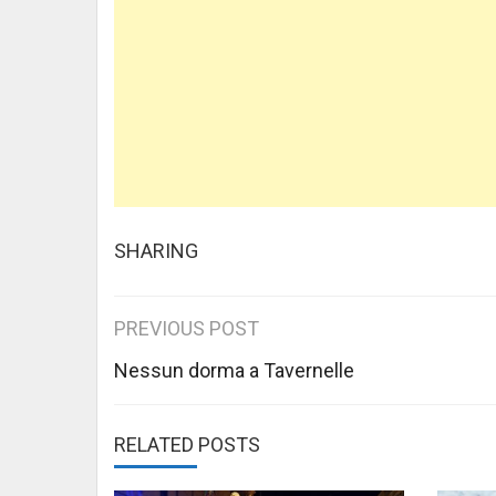
SHARING
Post
PREVIOUS POST
navigation
Nessun dorma a Tavernelle
RELATED POSTS