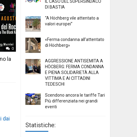
IL CASO DEL SUPERSINDACO
DI BASTIA
“A Höchberg vile attentato a
valori europei”
«Ferma condanna all’attentato
di Höchberg»
0
no la
AGGRESSIONE ANTISEMITA A
HÖCBERG: FERMA CONDANNA
E PIENA SOLIDARIETÀ ALLA
VITTIMA E AI CITTADINI
TEDESCHI
Scendono ancora le tariffe Tari
Più differenziata nei grandi
eventi
i dai
Statistiche: