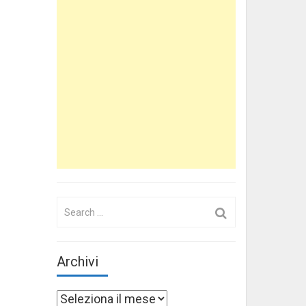
Search
for:
Archivi
Archivi