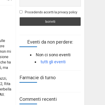
Procedendo accetti la privacy policy
ulle
Eventi da non perdere:
bre
 non mi
Non ci sono eventi
nsione
tutti gli eventi
 che ha
25, ma
Farmacie di turno
azzi,
2, Rita
erbella
ll.:
Commenti recenti