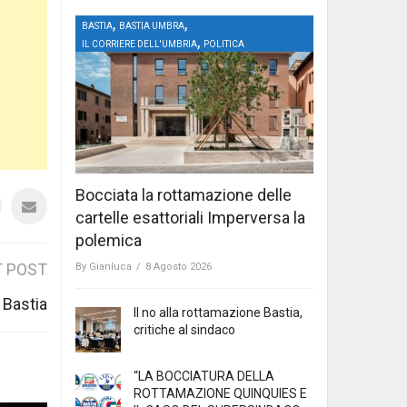
,
,
BASTIA
BASTIA UMBRA
,
IL CORRIERE DELL'UMBRIA
POLITICA
Bocciata la rottamazione delle
cartelle esattoriali Imperversa la
polemica
 POST
By
Gianluca
/
8 Agosto 2026
r Bastia
Il no alla rottamazione Bastia,
critiche al sindaco
“LA BOCCIATURA DELLA
ROTTAMAZIONE QUINQUIES E