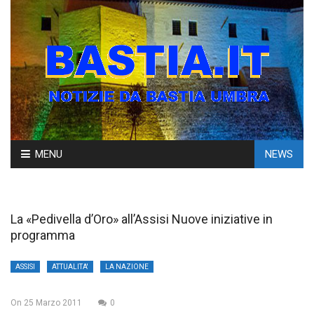
Skip
MENU
NEWS
to
content
La «Pedivella d’Oro» all’Assisi Nuove iniziative in
programma
ASSISI
ATTUALITA'
LA NAZIONE
On
25 Marzo 2011
0