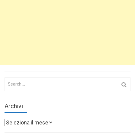
Search
for:
Archivi
Archivi