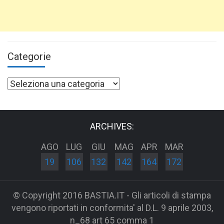
Categorie
Categorie
ARCHIVES:
AGO
LUG
GIU
MAG
APR
MAR
19
106
132
142
164
172
© Copyright 2016 BASTIA.IT - Gli articoli di stampa
vengono riportati in conformita' al D.L. 9 aprile 2003,
n_68 art 65 comma 1