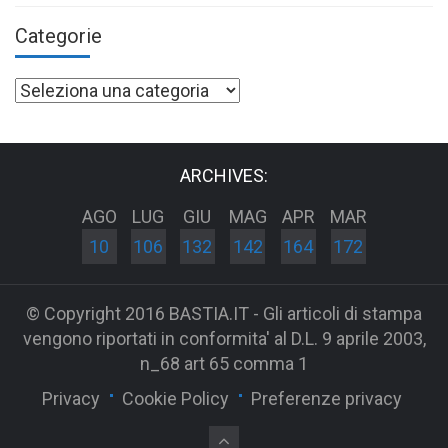
Categorie
Categorie
ARCHIVES:
AGO
LUG
GIU
MAG
APR
MAR
10
106
132
142
164
172
© Copyright 2016 BASTIA.IT - Gli articoli di stampa
vengono riportati in conformita' al D.L. 9 aprile 2003,
n_68 art 65 comma 1
Privacy
Cookie Policy
Preferenze privacy