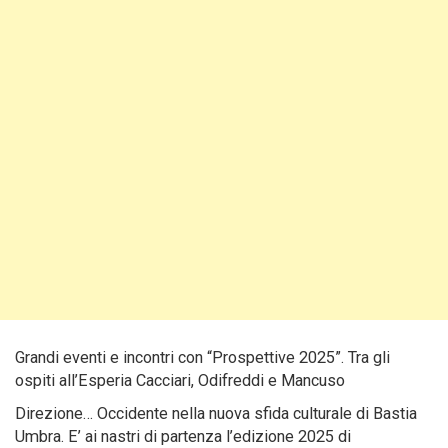
Grandi eventi e incontri con “Prospettive 2025”. Tra gli
ospiti all’Esperia Cacciari, Odifreddi e Mancuso
Direzione… Occidente nella nuova sfida culturale di Bastia
Umbra. E’ ai nastri di partenza l’edizione 2025 di