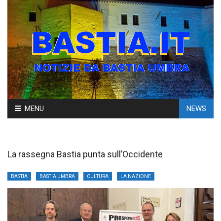
Skip
MENU
NEWS
to
content
La rassegna Bastia punta sull’Occidente
BASTIA
BASTIA UMBRA
CULTURA
LA NAZIONE