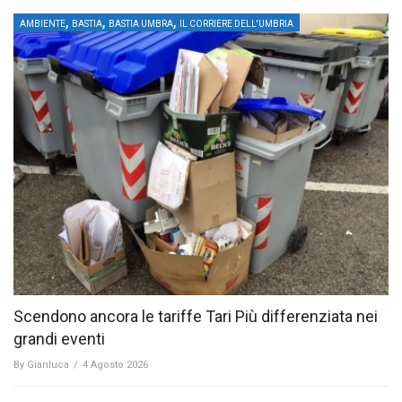
,
,
,
AMBIENTE
BASTIA
BASTIA UMBRA
IL CORRIERE DELL'UMBRIA
Scendono ancora le tariffe Tari Più differenziata nei
grandi eventi
By
Gianluca
/
4 Agosto 2026