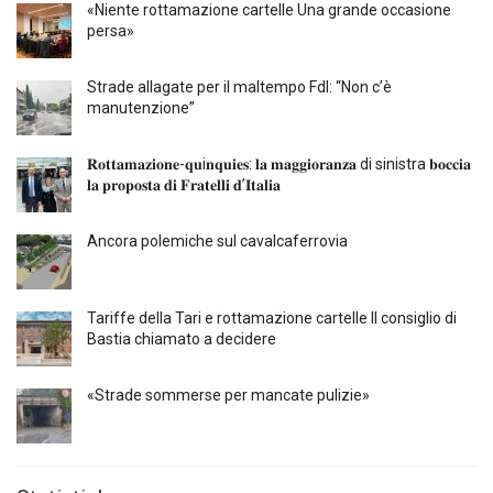
«Niente rottamazione cartelle Una grande occasione
persa»
Strade allagate per il maltempo FdI: “Non c’è
manutenzione”
𝐑𝐨𝐭𝐭𝐚𝐦𝐚𝐳𝐢𝐨𝐧𝐞-𝐪𝐮i𝐧𝐪𝐮𝐢𝐞𝐬: 𝐥𝐚 𝐦𝐚𝐠𝐠𝐢𝐨𝐫𝐚𝐧𝐳𝐚 di sinistra 𝐛𝐨𝐜𝐜𝐢𝐚
𝐥𝐚 𝐩𝐫𝐨𝐩𝐨𝐬𝐭𝐚 𝐝𝐢 𝐅𝐫𝐚𝐭𝐞𝐥𝐥𝐢 𝐝’𝐈𝐭𝐚𝐥𝐢𝐚
Ancora polemiche sul cavalcaferrovia
Tariffe della Tari e rottamazione cartelle Il consiglio di
Bastia chiamato a decidere
«Strade sommerse per mancate pulizie»