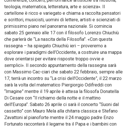
conferenze, concerti, performance artistiche tra filosofia,
teologia, matematica, letteratura, arte e scienza». Il
cartellone è ricco e variegato e chiama a raccolta pensatori
e scrittori, musicisti, uomini di lettere, artisti e scienziati di
primissimo piano nel panorama nazionale. Si comincia
sabato 25 gennaio alle 17 con il filosofo Lorenzo Chiuchiù
che parlerà de “La nascita della Filosofia”. «Con questa
rassegna – ha spiegato Chiuchiù ieri – proveremo a
esplorare i paradigmi dell’Occidente, a costruire una mappa
dove orientarsi per evitare risposte troppo ovvie e
semplici». Il secondo appuntamento della rassegna sarà
con Massimo Cac-ciari che sabato 22 febbraio, sempre alle
17, terrà un incontro su “La crisi dell’Occidente”, il 22 marzo
sarà la volta del matematico Piergiorgio Odifreddi con
“Imagine” mentre il 19 aprile è attesa la filosofa Donatella
Di Cesare con “Il richiamo della notte e il mattino
dell’Europa”. Sabato 26 aprile ci sarà il concerto “Suoni dal
cassetto” con Mauro Mela alla chitarra classica e Stefano
Zavattoni al pianoforte mentre il 24 maggio padre Enzo
Fortunato racconterà il legame tra il Papa e i bambini con