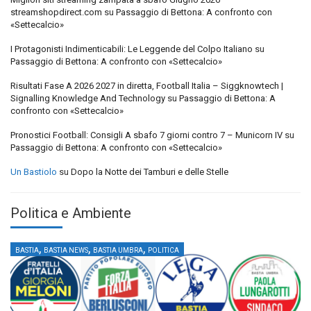
streamshopdirect.com
su
Passaggio di Bettona: A confronto con
«Settecalcio»
I Protagonisti Indimenticabili: Le Leggende del Colpo Italiano
su
Passaggio di Bettona: A confronto con «Settecalcio»
Risultati Fase A 2026 2027 in diretta, Football Italia – Siggknowtech |
Signalling Knowledge And Technology
su
Passaggio di Bettona: A
confronto con «Settecalcio»
Pronostici Football: Consigli A sbafo 7 giorni contro 7 – Municorn IV
su
Passaggio di Bettona: A confronto con «Settecalcio»
Un Bastiolo
su
Dopo la Notte dei Tamburi e delle Stelle
Politica e Ambiente
,
,
,
BASTIA
BASTIA NEWS
BASTIA UMBRA
POLITICA