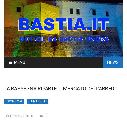
Skip
MENU
NEWS
to
content
LA RASSEGNA RIPARTE IL MERCATO DELL’ARREDO
ECONOMIA
LA NAZIONE
On
13 Marzo 2010
0