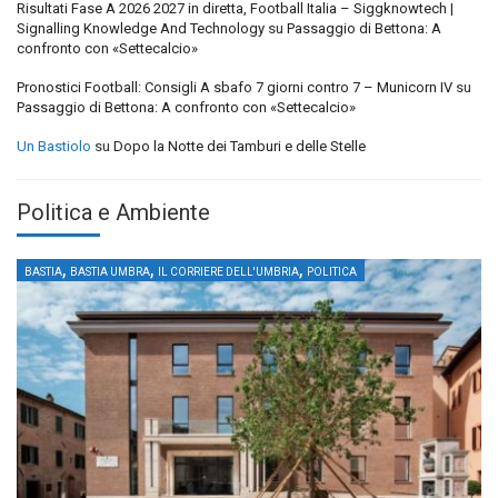
Risultati Fase A 2026 2027 in diretta, Football Italia – Siggknowtech |
Signalling Knowledge And Technology
su
Passaggio di Bettona: A
confronto con «Settecalcio»
Pronostici Football: Consigli A sbafo 7 giorni contro 7 – Municorn IV
su
Passaggio di Bettona: A confronto con «Settecalcio»
Un Bastiolo
su
Dopo la Notte dei Tamburi e delle Stelle
Politica e Ambiente
,
,
,
BASTIA
BASTIA UMBRA
IL CORRIERE DELL'UMBRIA
POLITICA