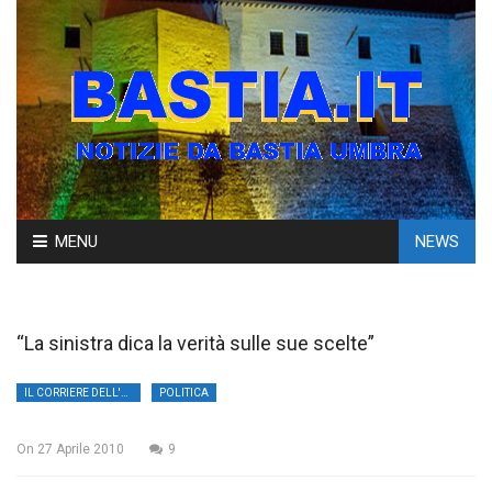
Skip
MENU
NEWS
to
content
“La sinistra dica la verità sulle sue scelte”
IL CORRIERE DELL'UMBRIA
POLITICA
On
27 Aprile 2010
9