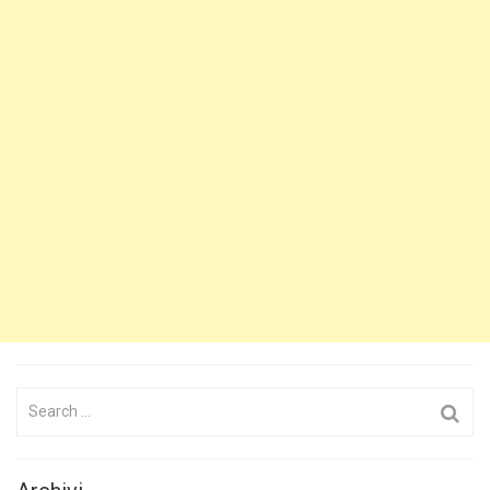
Search
for: