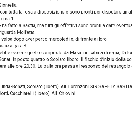
iontella.
 con tutta la rosa a disposizione e sono pronti per disputare un al
gara 1.
ha fatto a Bastia, ma tutti gli effettivi sono pronti a dare event
riguarda Molfetta.
valsa dopo aver perso mercoledì e, di fronte ai loro
serie a gara 3.
rebbe essere quello composto da Masini in cabina di regia, Di Io
nati in posto quattro e Scolaro libero. Il fischio d’inizio della c
ra alle ore 20,30. La palla ora passa al responso del rettangolo 
unda-Bonati, Scolaro (libero). All. Lorenzoni SIR SAFETY BASTIA
ti, Cacchiarelli (libero). All. Chiovini