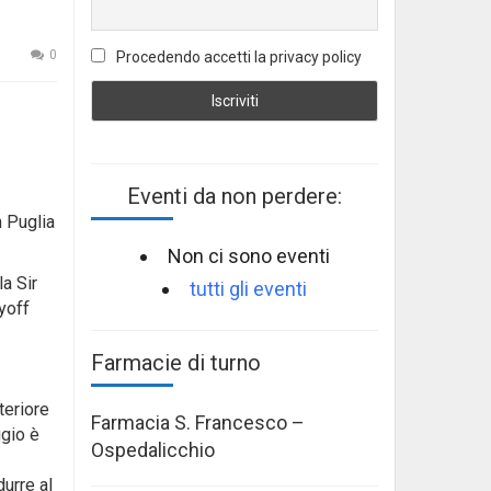
0
Procedendo accetti la privacy policy
Eventi da non perdere:
n Puglia
Non ci sono eventi
a Sir
tutti gli eventi
ayoff
Farmacie di turno
teriore
Farmacia S. Francesco –
ggio è
Ospedalicchio
urre al