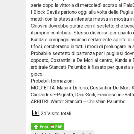
serie dopo la vittoria di mercoledì scorso al PalaG
I Block Devils partono oggi alla volta della Puglia
match con la stessa intensità messa in mostra in 
Chiovini dovrebbe partire con il sestetto che bene 
il proprio contributo. Stesso discorso per quanto 
Kunda e compagni avranno certamente spirito di ri
tifosi, cercheranno in tutti i modi di prolungare la 
Probabile sestetto di partenza per i pugliesi dov
opposto, Costantini e De Mori al centro, Kunda e Bo
arbitrale Stancati-Palumbo è fissato per questa se
gioco.
Probabili formazioni:
MOLFETTA: Masini-Di Iorio, Costantini-De Mori, K
Camardese-Pignatti, Dani-Scilì, Francesconi-Battilot
ARBITRI: Walter Stancati – Christian Palumbo
24 Visite totali