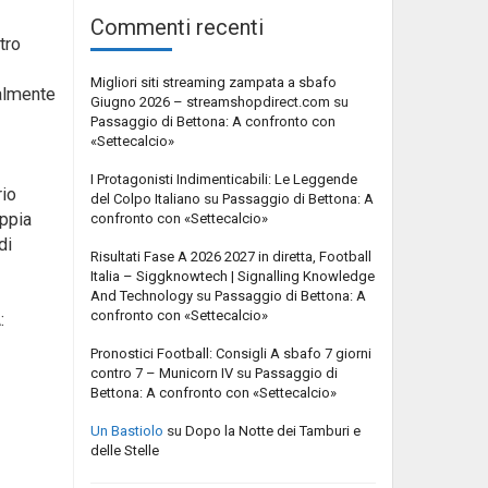
Commenti recenti
tro
Migliori siti streaming zampata a sbafo
ualmente
Giugno 2026 – streamshopdirect.com
su
Passaggio di Bettona: A confronto con
«Settecalcio»
I Protagonisti Indimenticabili: Le Leggende
rio
del Colpo Italiano
su
Passaggio di Bettona: A
oppia
confronto con «Settecalcio»
di
Risultati Fase A 2026 2027 in diretta, Football
Italia – Siggknowtech | Signalling Knowledge
And Technology
su
Passaggio di Bettona: A
confronto con «Settecalcio»
:
Pronostici Football: Consigli A sbafo 7 giorni
contro 7 – Municorn IV
su
Passaggio di
Bettona: A confronto con «Settecalcio»
Un Bastiolo
su
Dopo la Notte dei Tamburi e
delle Stelle