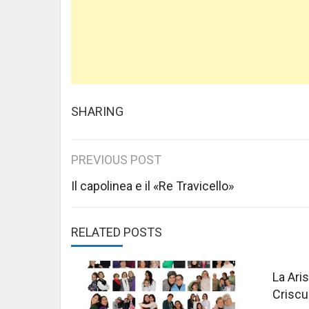
SHARING
Post
PREVIOUS POST
navigation
Il capolinea e il «Re Travicello»
RELATED POSTS
La Aris
Criscu