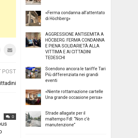
«Ferma condanna all’attentato
di Höchberg»
AGGRESSIONE ANTISEMITA A
HÖCBERG: FERMA CONDANNA
E PIENA SOLIDARIETÀ ALLA
VITTIMA E AI CITTADINI
TEDESCHI
Scendono ancora le tariffe Tari
 POST
Più differenziata nei grandi
eventi
ttadini
«Niente rottamazione cartelle
Una grande occasione persa»
Strade allagate per il
0
maltempo FdI: “Non c’è
mpus
manutenzione”
o