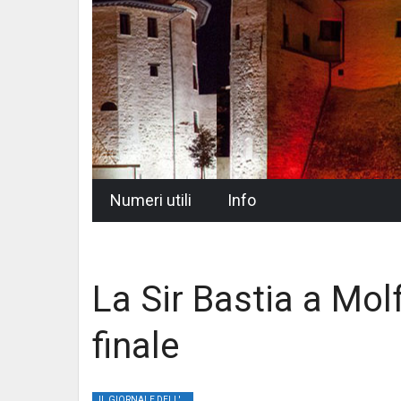
Skip
Numeri utili
Info
to
content
La Sir Bastia a Mol
finale
IL GIORNALE DELL'UMBRIA