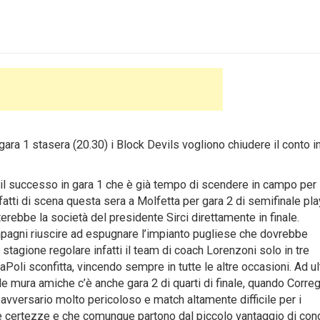
ara 1 stasera (20.30) i Block Devils vogliono chiudere il conto i
successo in gara 1 che è già tempo di scendere in campo per l
nfatti di scena questa sera a Molfetta per gara 2 di semifinale pl
rterebbe la società del presidente Sirci direttamente in finale.
pagni riuscire ad espugnare l’impianto pugliese che dovrebbe
 stagione regolare infatti il team di coach Lorenzoni solo in tre
aPoli sconfitta, vincendo sempre in tutte le altre occasioni. Ad ul
le mura amiche c’è anche gara 2 di quarti di finale, quando Corre
 avversario molto pericoloso e match altamente difficile per i
à e certezze e che comunque partono dal piccolo vantaggio di cond