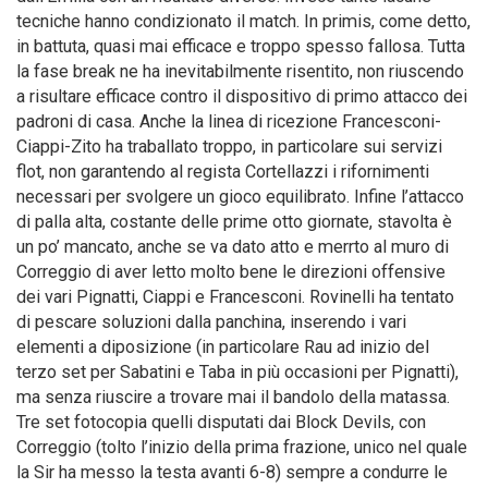
tecniche hanno condizionato il match. In primis, come detto,
in battuta, quasi mai efficace e troppo spesso fallosa. Tutta
la fase break ne ha inevitabilmente risentito, non riuscendo
a risultare efficace contro il dispositivo di primo attacco dei
padroni di casa. Anche la linea di ricezione Francesconi-
Ciappi-Zito ha traballato troppo, in particolare sui servizi
flot, non garantendo al regista Cortellazzi i rifornimenti
necessari per svolgere un gioco equilibrato. Infine l’attacco
di palla alta, costante delle prime otto giornate, stavolta è
un po’ mancato, anche se va dato atto e merrto al muro di
Correggio di aver letto molto bene le direzioni offensive
dei vari Pignatti, Ciappi e Francesconi. Rovinelli ha tentato
di pescare soluzioni dalla panchina, inserendo i vari
elementi a diposizione (in particolare Rau ad inizio del
terzo set per Sabatini e Taba in più occasioni per Pignatti),
ma senza riuscire a trovare mai il bandolo della matassa.
Tre set fotocopia quelli disputati dai Block Devils, con
Correggio (tolto l’inizio della prima frazione, unico nel quale
la Sir ha messo la testa avanti 6-8) sempre a condurre le