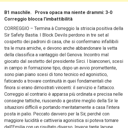
B1 maschile. Prova opaca ma niente drammi: 3-0
Correggio blocca l’imbattibilità
CORREGGIO – Termina à Correggio la striscia positiva della
Sir Safety Bastia. I Block Devils perdono in tre set al
cospetto dei padroni di casa, che si confermano infallibili
tra le mura amiche, e devono anche abbandonare la vetta
della classifica a vantaggio del Genova. Incontro mal
giocato dal sestetto del presidente Sirci.
I bianconeri, scesi
in campo in formazione tipo, dopo un avvio promettente,
sono pian piano scesi di tono tecnico ed agonistico,
faticando a trovare continuità in quei fondamentali che
finora si erano dimostrati vincenti: il servizio e l’attacco.
Correggio al contrario è apparsa più ordinata e precisa nelle
consegne tattiche, riuscendo a gestire meglio della Sir le
situazioni difficili e portando meritatamente a casa l’intera
posta in palio. Peccato davvero per la Sir, perché con
maggiore lucidità e cattiveria agonistica si poteva tornare
dall’Emilia con un risultato diverso. Invece tante lacune