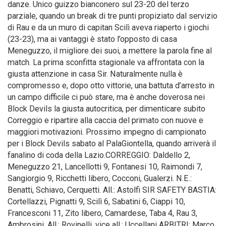
danze. Unico guizzo bianconero sul 23-20 del terzo
parziale, quando un break di tre punti propiziato dal servizio
di Rau e da un muro di capitan Scilì aveva riaperto i giochi
(23-23), ma ai vantaggi è stato l’opposto di casa
Meneguzzo, il migliore dei suoi, a mettere la parola fine al
match. La prima sconfitta stagionale va affrontata con la
giusta attenzione in casa Sir. Naturalmente nulla è
compromesso e, dopo otto vittorie, una battuta d’arresto in
un campo difficile ci può stare, ma è anche doverosa nei
Block Devils la giusta autocritica, per dimenticare subito
Correggio e ripartire alla caccia del primato con nuove e
maggiori motivazioni. Prossimo impegno di campionato
per i Block Devils sabato al PalaGiontella, quando arriverà il
fanalino di coda della Lazio.CORREGGIO: Daldello 2,
Meneguzzo 21, Lancellotti 9, Fontanesi 10, Raimondi 7,
Sangiorgio 9, Ricchetti libero, Cocconi, Gualerzi. N.E.:
Benatti, Schiavo, Cerquetti. All.: Astolfi SIR SAFETY BASTIA:
Cortellazzi, Pignatti 9, Scilì 6, Sabatini 6, Ciappi 10,
Francesconi 11, Zito libero, Camardese, Taba 4, Rau 3,
Ambrosini. All.: Rovinelli, vice all.: Uccellani ARBITRI: Marco