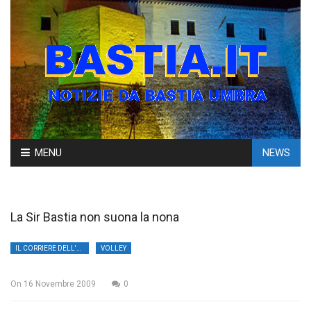
Skip
MENU
NEWS
to
content
La Sir Bastia non suona la nona
IL CORRIERE DELL'UMBRIA
VOLLEY
On
16 Novembre 2009
0