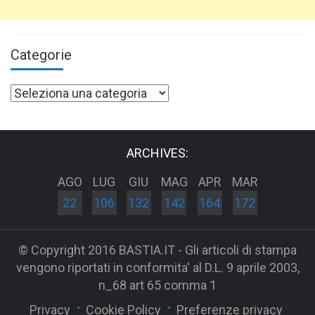
Categorie
Categorie
ARCHIVES:
AGO
LUG
GIU
MAG
APR
MAR
22
106
132
142
164
172
© Copyright 2016 BASTIA.IT - Gli articoli di stampa
vengono riportati in conformita' al D.L. 9 aprile 2003,
n_68 art 65 comma 1
Privacy
Cookie Policy
Preferenze privacy