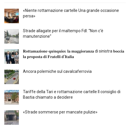
«Niente rottamazione cartelle Una grande occasione
persa»
Strade allagate per il maltempo FdI: “Non c’è
manutenzione”
𝐑𝐨𝐭𝐭𝐚𝐦𝐚𝐳𝐢𝐨𝐧𝐞-𝐪𝐮i𝐧𝐪𝐮𝐢𝐞𝐬: 𝐥𝐚 𝐦𝐚𝐠𝐠𝐢𝐨𝐫𝐚𝐧𝐳𝐚 di sinistra 𝐛𝐨𝐜𝐜𝐢𝐚
𝐥𝐚 𝐩𝐫𝐨𝐩𝐨𝐬𝐭𝐚 𝐝𝐢 𝐅𝐫𝐚𝐭𝐞𝐥𝐥𝐢 𝐝’𝐈𝐭𝐚𝐥𝐢𝐚
Ancora polemiche sul cavalcaferrovia
Tariffe della Tari e rottamazione cartelle Il consiglio di
Bastia chiamato a decidere
«Strade sommerse per mancate pulizie»