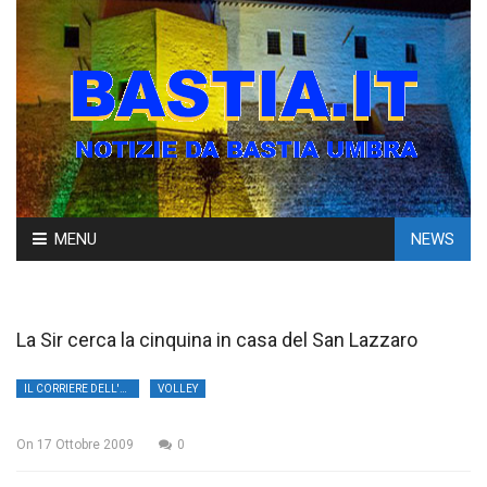
Skip
MENU
NEWS
to
content
La Sir cerca la cinquina in casa del San Lazzaro
IL CORRIERE DELL'UMBRIA
VOLLEY
On
17 Ottobre 2009
0