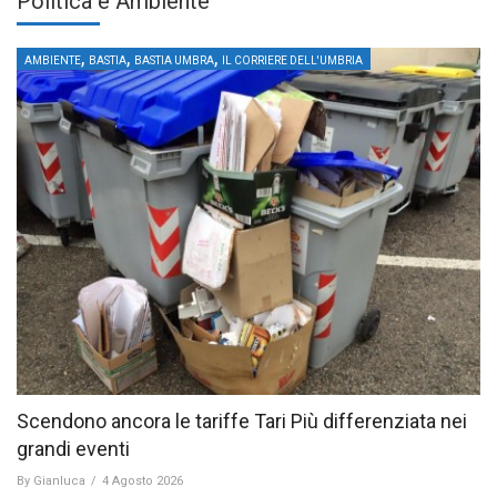
Politica e Ambiente
,
,
,
AMBIENTE
BASTIA
BASTIA UMBRA
IL CORRIERE DELL'UMBRIA
Scendono ancora le tariffe Tari Più differenziata nei
grandi eventi
By
Gianluca
/
4 Agosto 2026