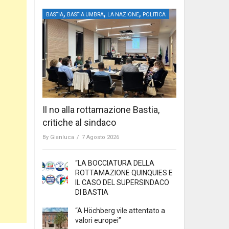
,
,
,
BASTIA
BASTIA UMBRA
LA NAZIONE
POLITICA
Il no alla rottamazione Bastia,
critiche al sindaco
By
Gianluca
/
7 Agosto 2026
“LA BOCCIATURA DELLA
ROTTAMAZIONE QUINQUIES E
IL CASO DEL SUPERSINDACO
DI BASTIA
“A Höchberg vile attentato a
valori europei”