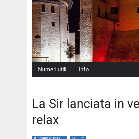
Skip
Numeri utili
Info
to
content
La Sir lanciata in v
relax
IL CORRIERE DELL'UMBRIA
VOLLEY