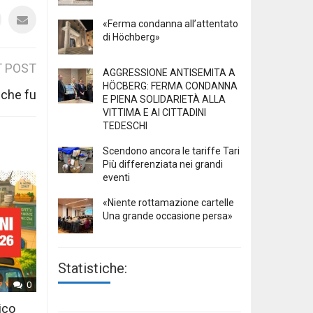
«Ferma condanna all’attentato
di Höchberg»
 POST
AGGRESSIONE ANTISEMITA A
HÖCBERG: FERMA CONDANNA
 che fu
E PIENA SOLIDARIETÀ ALLA
VITTIMA E AI CITTADINI
TEDESCHI
Scendono ancora le tariffe Tari
Più differenziata nei grandi
eventi
«Niente rottamazione cartelle
Una grande occasione persa»
Statistiche:
0
ico