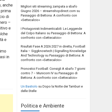
e, anche
Migliori siti streaming zampata a sbafo
o prima
Giugno 2026 – streamshopdirect.com
su
Passaggio di Bettona: A confronto con
cio di
«Settecalcio»
onero –
itivo e
I Protagonisti Indimenticabili: Le Leggende
del Colpo Italiano
su
Passaggio di Bettona: A
alche
confronto con «Settecalcio»
tà e
Risultati Fase A 2026 2027 in diretta, Football
timo
Italia – Siggknowtech | Signalling Knowledge
And Technology
su
Passaggio di Bettona: A
asi in
confronto con «Settecalcio»
Pronostici Football: Consigli A sbafo 7 giorni
contro 7 – Municorn IV
su
Passaggio di
Bettona: A confronto con «Settecalcio»
Un Bastiolo
su
Dopo la Notte dei Tamburi e
delle Stelle
Politica e Ambiente