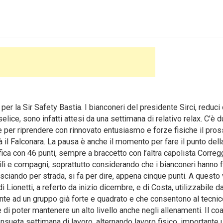
 la Sir Safety Bastia. I bianconeri del presidente Sirci, reduci 
ice, sono infatti attesi da una settimana di relativo relax. C’è 
pile per riprendere con rinnovato entusiasmo e forze fisiche il pro
à il Falconara. La pausa è anche il momento per fare il punto dell
fica con 46 punti, sempre a braccetto con l’altra capolista Correg
ilì e compagni, soprattutto considerando che i bianconeri hanno f
lasciando per strada, si fa per dire, appena cinque punti. A questo
 Lionetti, a referto da inizio dicembre, e di Costa, utilizzabile da
nte ad un gruppo già forte e quadrato e che consentono al tecnic
 di poter mantenere un alto livello anche negli allenamenti. Il co
consueta settimana di lavoro, alternando lavoro fisico, importante 