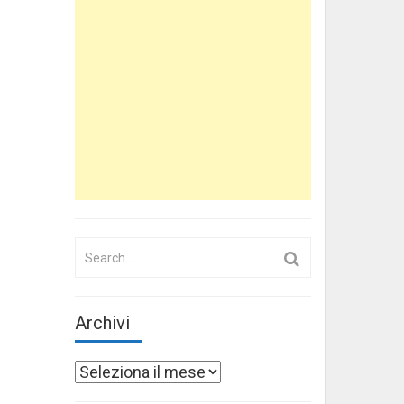
Search
for:
Archivi
Archivi