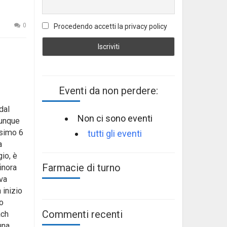
0
Procedendo accetti la privacy policy
Eventi da non perdere:
dal
Non ci sono eventi
dunque
ssimo 6
tutti gli eventi
a
gio, è
Farmacie di turno
inora
 va
 inizio
o
Commenti recenti
ach
una