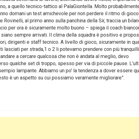
no, a quello tecnico-tattico al PalaGiontella. Molto probabilment
geranno domani un test amichevole per non perdere il ritmo di gioc
 Rovinelli, al primo anno sulla panchina della Sir, traccia un bilan
lancio per ora è sicuramente molto buono – spiega il coach bianc
ati siano sempre arrivati. Il clima della squadra è positivo e propos
ri, dirigenti e staff tecnico. A livello di gioco, sicuramente in qu
i lasciati per strada,1 o 2 li potevamo prendere con più tranquilli
 andare a cercare qualcosa che non è andata al meglio, devo
rso qualche set di troppo, spesso per via di piccole pause. L’ul
esempio lampante. Abbiamo un po’ la tendenza a dover essere qu
questo è un aspetto su cui possiamo veramente migliorare”.