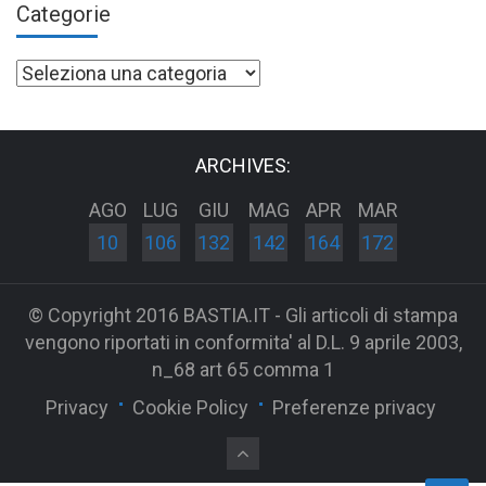
Categorie
Categorie
ARCHIVES:
AGO
LUG
GIU
MAG
APR
MAR
10
106
132
142
164
172
© Copyright 2016 BASTIA.IT - Gli articoli di stampa
vengono riportati in conformita' al D.L. 9 aprile 2003,
n_68 art 65 comma 1
Privacy
Cookie Policy
Preferenze privacy