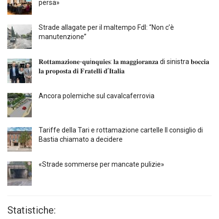
persa»
Strade allagate per il maltempo FdI: “Non c’è
manutenzione”
𝐑𝐨𝐭𝐭𝐚𝐦𝐚𝐳𝐢𝐨𝐧𝐞-𝐪𝐮i𝐧𝐪𝐮𝐢𝐞𝐬: 𝐥𝐚 𝐦𝐚𝐠𝐠𝐢𝐨𝐫𝐚𝐧𝐳𝐚 di sinistra 𝐛𝐨𝐜𝐜𝐢𝐚
𝐥𝐚 𝐩𝐫𝐨𝐩𝐨𝐬𝐭𝐚 𝐝𝐢 𝐅𝐫𝐚𝐭𝐞𝐥𝐥𝐢 𝐝’𝐈𝐭𝐚𝐥𝐢𝐚
Ancora polemiche sul cavalcaferrovia
Tariffe della Tari e rottamazione cartelle Il consiglio di
Bastia chiamato a decidere
«Strade sommerse per mancate pulizie»
Statistiche: