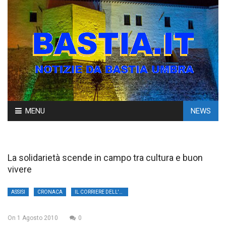
Skip
MENU
NEWS
to
content
La solidarietà scende in campo tra cultura e buon
vivere
ASSISI
CRONACA
IL CORRIERE DELL'UMBRIA
On
1 Agosto 2010
0