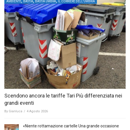
,
,
,
AMBIENTE
BASTIA
BASTIA UMBRA
IL CORRIERE DELL'UMBRIA
Scendono ancora le tariffe Tari Più differenziata nei
grandi eventi
By
Gianluca
/
4 Agosto 2026
«Niente rottamazione cartelle Una grande occasione