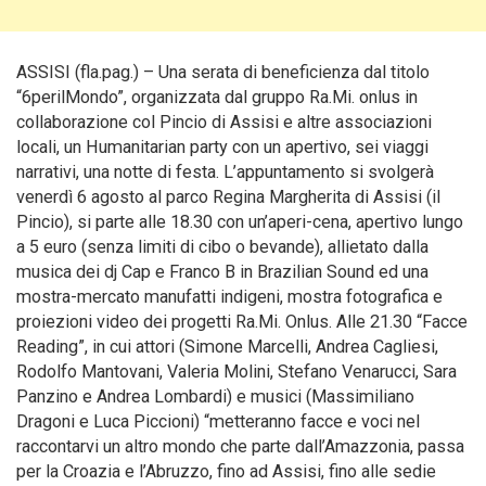
ASSISI (fla.pag.) – Una serata di beneficienza dal titolo
“6perilMondo”, organizzata dal gruppo Ra.Mi. onlus in
collaborazione col Pincio di Assisi e altre associazioni
locali, un Humanitarian party con un apertivo, sei viaggi
narrativi, una notte di festa. L’appuntamento si svolgerà
venerdì 6 agosto al parco Regina Margherita di Assisi (il
Pincio), si parte alle 18.30 con un’aperi-cena, apertivo lungo
a 5 euro (senza limiti di cibo o bevande), allietato dalla
musica dei dj Cap e Franco B in Brazilian Sound ed una
mostra-mercato manufatti indigeni, mostra fotografica e
proiezioni video dei progetti Ra.Mi. Onlus.
Alle 21.30 “Facce
Reading”, in cui attori (Simone Marcelli, Andrea Cagliesi,
Rodolfo Mantovani, Valeria Molini, Stefano Venarucci, Sara
Panzino e Andrea Lombardi) e musici (Massimiliano
Dragoni e Luca Piccioni) “metteranno facce e voci nel
raccontarvi un altro mondo che parte dall’Amazzonia, passa
per la Croazia e l’Abruzzo, fino ad Assisi, fino alle sedie