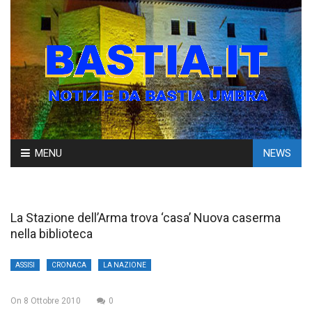
Skip
MENU
NEWS
to
content
La Stazione dell’Arma trova ‘casa’ Nuova caserma
nella biblioteca
ASSISI
CRONACA
LA NAZIONE
On
8 Ottobre 2010
0