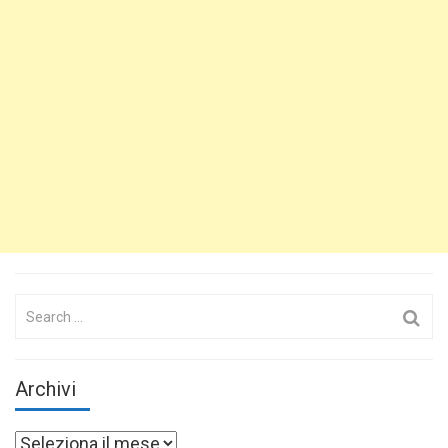
Search
for:
Archivi
Archivi