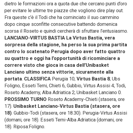
dietro le formazioni ora a quota due che cercano punti d’oro
per evitare le ultime tre piazze che vogliono dire play out.
Fra queste c’è il Todi che ha cominciato il suo cammino
dopo cinque sconfitte consecutive battendo domenica
scorsa il Roseto e quindi cercherà di sfruttare l’entusiasmo.
LANCIANO-VIRTUS BASTIA La Virtus Bastia, vera
sorpresa della stagione, ha perso la sua prima partita
contro lo scatenato Perugia dopo aver fatto quattro
su quattro e oggi ha l’opportunità di ricominciare a
correre visto che gioca in casa dell’Unibasket
Lanciano ultimo senza vittorie, sicuramente alla
portata
.
CLASSIFICA
Perugia 10;
Virtus Bastia 8
; Ubs
Foligno, Esseti Terni, Chieti 6, Gubbio, Virtus Assisi 4; Todi,
Roseto Academy, Alba Adriatica 2; Unibasket Lanciano 0.
PROSSIMO TURNO
Roseto Academy-Chieti (stasera, ore
17).
Unibasket Lanciano-Virtus Bastia (stasera, ore
18)
. Gubbio-Todi (stasera, ore 18.30). Perugia-Virtus Assisi
(domani, ore 18). Esseti Terni-Alba Adriatica (domani, ore
18). Riposa:Foligno.