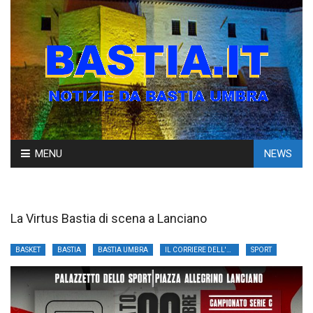
Skip
MENU
NEWS
to
content
La Virtus Bastia di scena a Lanciano
BASKET
BASTIA
BASTIA UMBRA
IL CORRIERE DELL'UMBRIA
SPORT