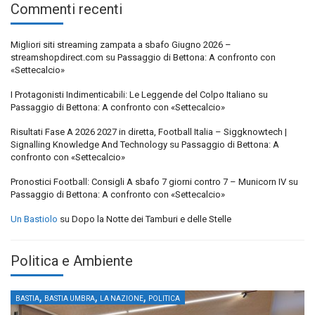
Commenti recenti
Migliori siti streaming zampata a sbafo Giugno 2026 –
streamshopdirect.com
su
Passaggio di Bettona: A confronto con
«Settecalcio»
I Protagonisti Indimenticabili: Le Leggende del Colpo Italiano
su
Passaggio di Bettona: A confronto con «Settecalcio»
Risultati Fase A 2026 2027 in diretta, Football Italia – Siggknowtech |
Signalling Knowledge And Technology
su
Passaggio di Bettona: A
confronto con «Settecalcio»
Pronostici Football: Consigli A sbafo 7 giorni contro 7 – Municorn IV
su
Passaggio di Bettona: A confronto con «Settecalcio»
Un Bastiolo
su
Dopo la Notte dei Tamburi e delle Stelle
Politica e Ambiente
,
,
,
BASTIA
BASTIA UMBRA
LA NAZIONE
POLITICA