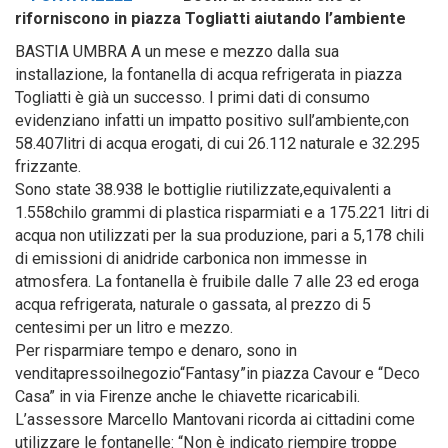
riforniscono in piazza Togliatti aiutando l’ambiente
BASTIA UMBRA A un mese e mezzo dalla sua
installazione, la fontanella di acqua refrigerata in piazza
Togliatti è già un successo. I primi dati di consumo
evidenziano infatti un impatto positivo sull’ambiente,con
58.407litri di acqua erogati, di cui 26.112 naturale e 32.295
frizzante.
Sono state 38.938 le bottiglie riutilizzate,equivalenti a
1.558chilo grammi di plastica risparmiati e a 175.221 litri di
acqua non utilizzati per la sua produzione, pari a 5,178 chili
di emissioni di anidride carbonica non immesse in
atmosfera. La fontanella è fruibile dalle 7 alle 23 ed eroga
acqua refrigerata, naturale o gassata, al prezzo di 5
centesimi per un litro e mezzo.
Per risparmiare tempo e denaro, sono in
venditapressoilnegozio“Fantasy”in piazza Cavour e “Deco
Casa” in via Firenze anche le chiavette ricaricabili.
L’assessore Marcello Mantovani ricorda ai cittadini come
utilizzare le fontanelle: “Non è indicato riempire troppe