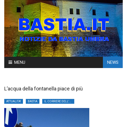
Skip
MENU
NEWS
to
content
L’acqua della fontanella piace di più
ATTUALITA'
BASTIA
IL CORRIERE DELL'UMBRIA