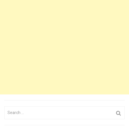
Search
for: