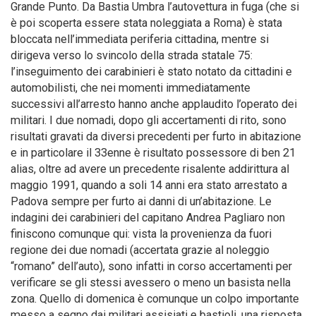
Grande Punto. Da Bastia Umbra l’autovettura in fuga (che si
è poi scoperta essere stata noleggiata a Roma) è stata
bloccata nell’immediata periferia cittadina, mentre si
dirigeva verso lo svincolo della strada statale 75:
l’inseguimento dei carabinieri è stato notato da cittadini e
automobilisti, che nei momenti immediatamente
successivi all’arresto hanno anche applaudito l’operato dei
militari. I due nomadi, dopo gli accertamenti di rito, sono
risultati gravati da diversi precedenti per furto in abitazione
e in particolare il 33enne è risultato possessore di ben 21
alias, oltre ad avere un precedente risalente addirittura al
maggio 1991, quando a soli 14 anni era stato arrestato a
Padova sempre per furto ai danni di un’abitazione. Le
indagini dei carabinieri del capitano Andrea Pagliaro non
finiscono comunque qui: vista la provenienza da fuori
regione dei due nomadi (accertata grazie al noleggio
“romano” dell’auto), sono infatti in corso accertamenti per
verificare se gli stessi avessero o meno un basista nella
zona. Quello di domenica è comunque un colpo importante
messo a segno dai militari assisiati e bastioli, una risposta