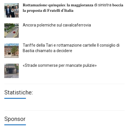
𝐑𝐨𝐭𝐭𝐚𝐦𝐚𝐳𝐢𝐨𝐧𝐞-𝐪𝐮i𝐧𝐪𝐮𝐢𝐞𝐬: 𝐥𝐚 𝐦𝐚𝐠𝐠𝐢𝐨𝐫𝐚𝐧𝐳𝐚 di sinistra 𝐛𝐨𝐜𝐜𝐢𝐚
𝐥𝐚 𝐩𝐫𝐨𝐩𝐨𝐬𝐭𝐚 𝐝𝐢 𝐅𝐫𝐚𝐭𝐞𝐥𝐥𝐢 𝐝’𝐈𝐭𝐚𝐥𝐢𝐚
Ancora polemiche sul cavalcaferrovia
Tariffe della Tari e rottamazione cartelle Il consiglio di
Bastia chiamato a decidere
«Strade sommerse per mancate pulizie»
Statistiche:
Sponsor