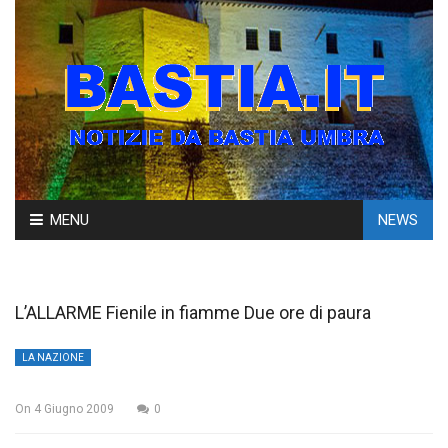
Skip
MENU
NEWS
to
content
L’ALLARME Fienile in fiamme Due ore di paura
LA NAZIONE
On
4 Giugno 2009
0