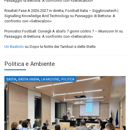
Passaggio di Bettona: A confronto con «Settecalcio»
Risultati Fase A 2026 2027 in diretta, Football Italia – Siggknowtech |
Signalling Knowledge And Technology
su
Passaggio di Bettona: A
confronto con «Settecalcio»
Pronostici Football: Consigli A sbafo 7 giorni contro 7 – Municorn IV
su
Passaggio di Bettona: A confronto con «Settecalcio»
Un Bastiolo
su
Dopo la Notte dei Tamburi e delle Stelle
Politica e Ambiente
,
,
,
BASTIA
BASTIA UMBRA
LA NAZIONE
POLITICA