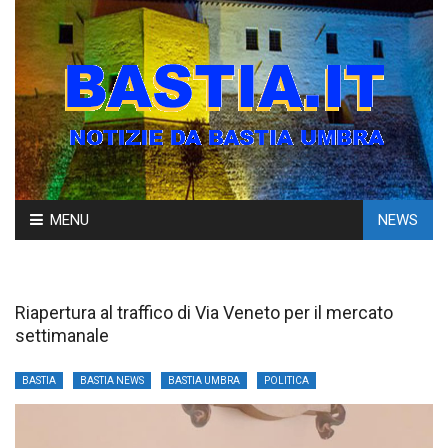
Skip
MENU
NEWS
to
content
Riapertura al traffico di Via Veneto per il mercato
settimanale
BASTIA
BASTIA NEWS
BASTIA UMBRA
POLITICA