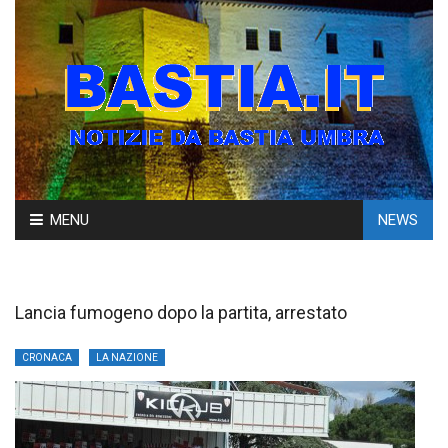
Skip
MENU
NEWS
to
content
Lancia fumogeno dopo la partita, arrestato
CRONACA
LA NAZIONE