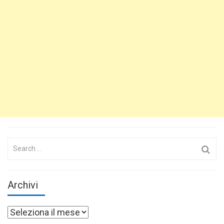
Search
for:
Archivi
Archivi