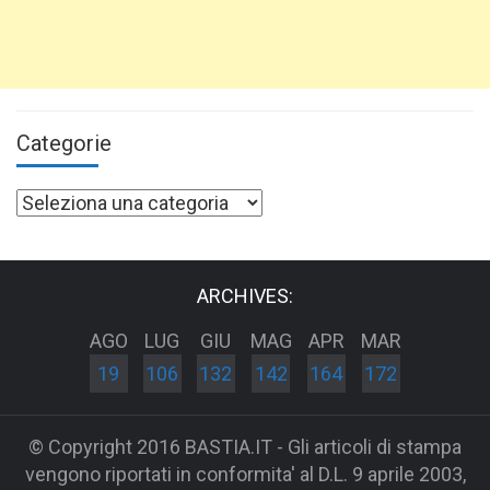
Categorie
Categorie
ARCHIVES:
AGO
LUG
GIU
MAG
APR
MAR
19
106
132
142
164
172
© Copyright 2016 BASTIA.IT - Gli articoli di stampa
vengono riportati in conformita' al D.L. 9 aprile 2003,