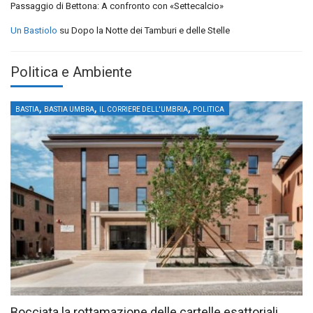
Passaggio di Bettona: A confronto con «Settecalcio»
Un Bastiolo
su
Dopo la Notte dei Tamburi e delle Stelle
Politica e Ambiente
,
,
,
BASTIA
BASTIA UMBRA
IL CORRIERE DELL'UMBRIA
POLITICA
Bocciata la rottamazione delle cartelle esattoriali