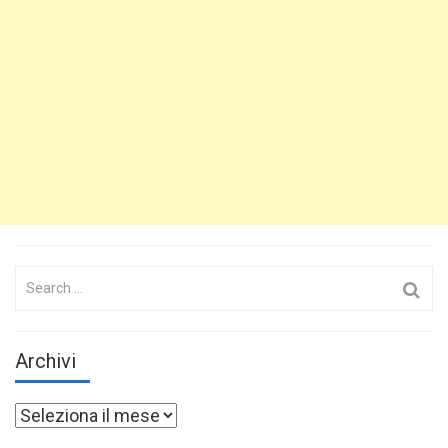
Search
for:
Archivi
Archivi