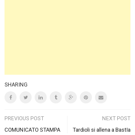
SHARING
Post
PREVIOUS POST
NEXT POST
navigation
COMUNICATO STAMPA
Tardioli si allena a BastIa