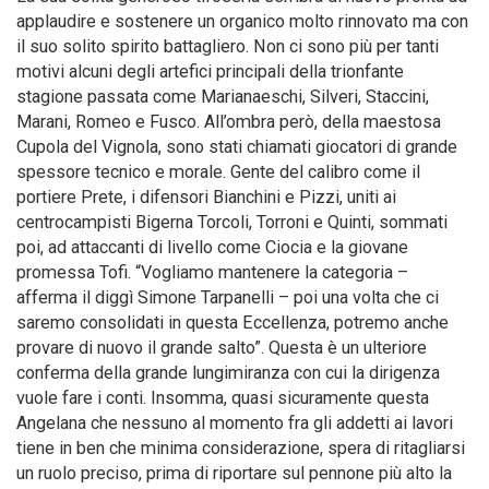
applaudire e sostenere un organico molto rinnovato ma con
il suo solito spirito battagliero. Non ci sono più per tanti
motivi alcuni degli artefici principali della trionfante
stagione passata come Marianaeschi, Silveri, Staccini,
Marani, Romeo e Fusco. All’ombra però, della maestosa
Cupola del Vignola, sono stati chiamati giocatori di grande
spessore tecnico e morale. Gente del calibro come il
portiere Prete, i difensori Bianchini e Pizzi, uniti ai
centrocampisti Bigerna Torcoli, Torroni e Quinti, sommati
poi, ad attaccanti di livello come Ciocia e la giovane
promessa Tofi. “Vogliamo mantenere la categoria –
afferma il diggì Simone Tarpanelli – poi una volta che ci
saremo consolidati in questa Eccellenza, potremo anche
provare di nuovo il grande salto”. Questa è un ulteriore
conferma della grande lungimiranza con cui la dirigenza
vuole fare i conti. Insomma, quasi sicuramente questa
Angelana che nessuno al momento fra gli addetti ai lavori
tiene in ben che minima considerazione, spera di ritagliarsi
un ruolo preciso, prima di riportare sul pennone più alto la