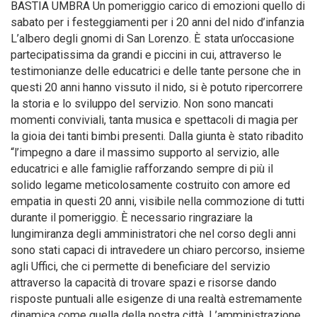
BASTIA UMBRA Un pomeriggio carico di emozioni quello di
sabato per i festeggiamenti per i 20 anni del nido d’infanzia
L’albero degli gnomi di San Lorenzo. È stata un’occasione
partecipatissima da grandi e piccini in cui, attraverso le
testimonianze delle educatrici e delle tante persone che in
questi 20 anni hanno vissuto il nido, si è potuto ripercorrere
la storia e lo sviluppo del servizio. Non sono mancati
momenti conviviali, tanta musica e spettacoli di magia per
la gioia dei tanti bimbi presenti. Dalla giunta è stato ribadito
“l’impegno a dare il massimo supporto al servizio, alle
educatrici e alle famiglie rafforzando sempre di più il
solido legame meticolosamente costruito con amore ed
empatia in questi 20 anni, visibile nella commozione di tutti
durante il pomeriggio. È necessario ringraziare la
lungimiranza degli amministratori che nel corso degli anni
sono stati capaci di intravedere un chiaro percorso, insieme
agli Uffici, che ci permette di beneficiare del servizio
attraverso la capacità di trovare spazi e risorse dando
risposte puntuali alle esigenze di una realtà estremamente
dinamica come quella della nostra città. L’amministrazione