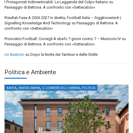
I Protagonisti Indimenticabili: Le Leggende del Colpo Italiano
su
Passaggio di Bettona: A confronto con «Settecalcio»
Risultati Fase A 2026 2027 in diretta, Football Italia – Siggknowtech |
Signalling Knowledge And Technology
su
Passaggio di Bettona: A
confronto con «Settecalcio»
Pronostici Football: Consigli A sbafo 7 giorni contro 7 – Municorn IV
su
Passaggio di Bettona: A confronto con «Settecalcio»
Un Bastiolo
su
Dopo la Notte dei Tamburi e delle Stelle
Politica e Ambiente
,
,
,
BASTIA
BASTIA UMBRA
IL CORRIERE DELL'UMBRIA
POLITICA