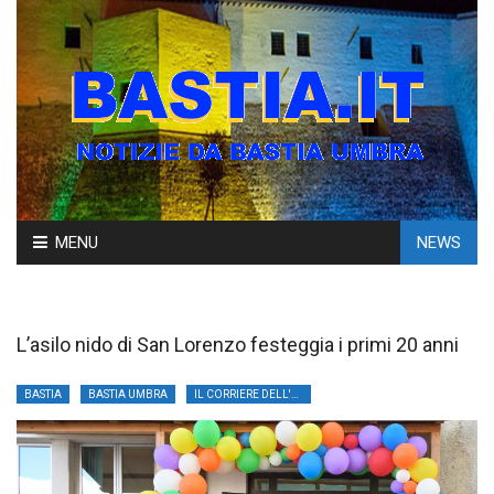
Skip
MENU
NEWS
to
content
L’asilo nido di San Lorenzo festeggia i primi 20 anni
BASTIA
BASTIA UMBRA
IL CORRIERE DELL'UMBRIA