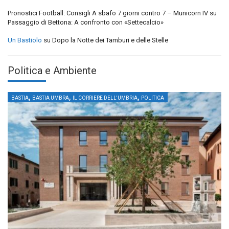
Pronostici Football: Consigli A sbafo 7 giorni contro 7 – Municorn IV
su
Passaggio di Bettona: A confronto con «Settecalcio»
Un Bastiolo
su
Dopo la Notte dei Tamburi e delle Stelle
Politica e Ambiente
,
,
,
BASTIA
BASTIA UMBRA
IL CORRIERE DELL'UMBRIA
POLITICA