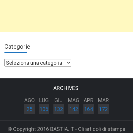
Categorie
Categorie
ARCHIVES:
AGO
LUG
GIU
MAG
APR
MAR
25
106
132
142
164
172
© Copyright 2016 BASTIA.IT - Gli articoli di stampa