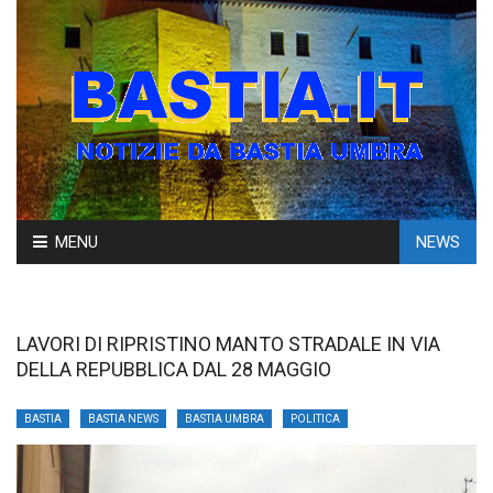
Skip
MENU
NEWS
to
content
LAVORI DI RIPRISTINO MANTO STRADALE IN VIA
DELLA REPUBBLICA DAL 28 MAGGIO
BASTIA
BASTIA NEWS
BASTIA UMBRA
POLITICA