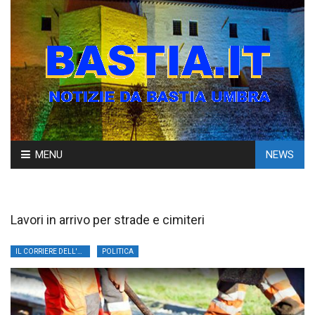
Skip
MENU
NEWS
to
content
Lavori in arrivo per strade e cimiteri
IL CORRIERE DELL'UMBRIA
POLITICA