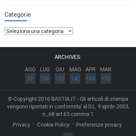
Categorie
Categorie
ARCHIVES:
AGO
LUG
GIU
MAG
APR
MAR
22
106
132
142
164
172
© Copyright 2016 BASTIA.IT - Gli articoli di stampa
vengono riportati in conformita' al D.L. 9 aprile 2003,
n_68 art 65 comma 1
Privacy
Cookie Policy
Preferenze privacy