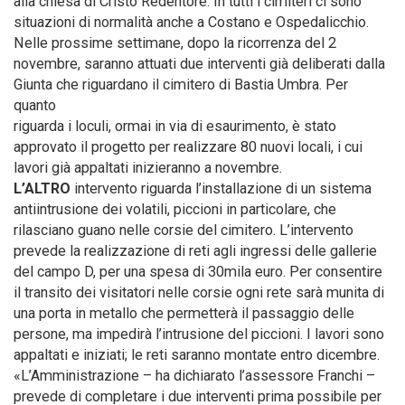
alla chiesa di Cristo Redentore. In tutti i cimiteri ci sono
situazioni di normalità anche a Costano e Ospedalicchio.
Nelle prossime settimane, dopo la ricorrenza del 2
novembre, saranno attuati due interventi già deliberati dalla
Giunta che riguardano il cimitero di Bastia Umbra. Per
quanto
riguarda i loculi, ormai in via di esaurimento, è stato
approvato il progetto per realizzare 80 nuovi locali, i cui
lavori già appaltati inizieranno a novembre.
L’ALTRO
intervento riguarda l’installazione di un sistema
antiintrusione dei volatili, piccioni in particolare, che
rilasciano guano nelle corsie del cimitero. L’intervento
prevede la realizzazione di reti agli ingressi delle gallerie
del campo D, per una spesa di 30mila euro. Per consentire
il transito dei visitatori nelle corsie ogni rete sarà munita di
una porta in metallo che permetterà il passaggio delle
persone, ma impedirà l’intrusione del piccioni. I lavori sono
appaltati e iniziati; le reti saranno montate entro dicembre.
«L’Amministrazione – ha dichiarato l’assessore Franchi –
prevede di completare i due interventi prima possibile per