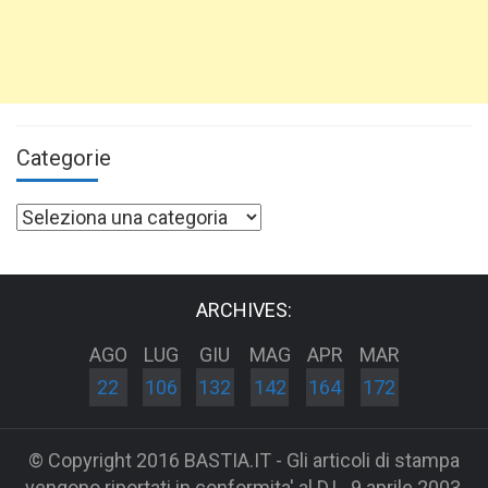
Categorie
Categorie
ARCHIVES:
AGO
LUG
GIU
MAG
APR
MAR
22
106
132
142
164
172
© Copyright 2016 BASTIA.IT - Gli articoli di stampa
vengono riportati in conformita' al D.L. 9 aprile 2003,