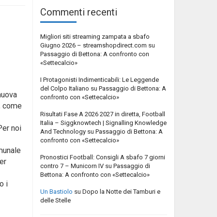
Commenti recenti
Migliori siti streaming zampata a sbafo
Giugno 2026 – streamshopdirect.com
su
Passaggio di Bettona: A confronto con
«Settecalcio»
I Protagonisti Indimenticabili: Le Leggende
del Colpo Italiano
su
Passaggio di Bettona: A
nuova
confronto con «Settecalcio»
a, come
Risultati Fase A 2026 2027 in diretta, Football
Italia – Siggknowtech | Signalling Knowledge
Per noi
And Technology
su
Passaggio di Bettona: A
confronto con «Settecalcio»
omunale
Pronostici Football: Consigli A sbafo 7 giorni
er
contro 7 – Municorn IV
su
Passaggio di
Bettona: A confronto con «Settecalcio»
o i
Un Bastiolo
su
Dopo la Notte dei Tamburi e
delle Stelle