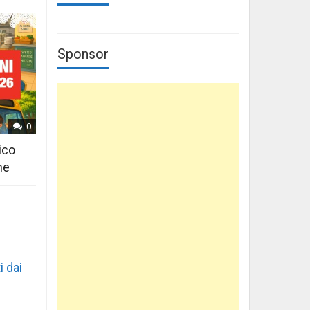
Sponsor
0
ico
ne
i dai