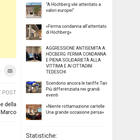
“A Höchberg vile attentato a
valori europei”
«Ferma condanna all’attentato
di Höchberg»
AGGRESSIONE ANTISEMITA A
HÖCBERG: FERMA CONDANNA
E PIENA SOLIDARIETÀ ALLA
VITTIMA E AI CITTADINI
TEDESCHI
Scendono ancora le tariffe Tari
Più differenziata nei grandi
 POST
eventi
e della
«Niente rottamazione cartelle
n Marco
Una grande occasione persa»
Statistiche: