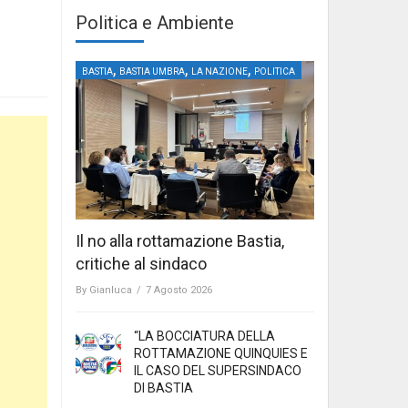
Politica e Ambiente
,
,
,
BASTIA
BASTIA UMBRA
LA NAZIONE
POLITICA
Il no alla rottamazione Bastia,
critiche al sindaco
By
Gianluca
/
7 Agosto 2026
“LA BOCCIATURA DELLA
ROTTAMAZIONE QUINQUIES E
IL CASO DEL SUPERSINDACO
DI BASTIA