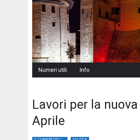
Skip
Numeri utili
Info
to
content
Lavori per la nuova
Aprile
IL CORRIERE DELL'UMBRIA
POLITICA