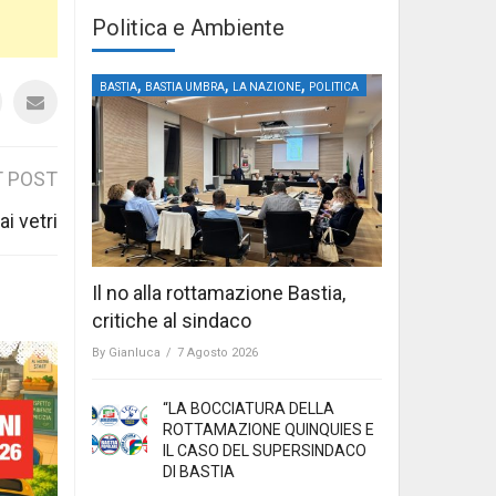
Politica e Ambiente
,
,
,
BASTIA
BASTIA UMBRA
LA NAZIONE
POLITICA
 POST
i vetri
Il no alla rottamazione Bastia,
critiche al sindaco
By
Gianluca
/
7 Agosto 2026
“LA BOCCIATURA DELLA
ROTTAMAZIONE QUINQUIES E
IL CASO DEL SUPERSINDACO
DI BASTIA