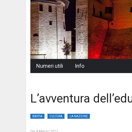
Skip
Numeri utili
Info
to
content
L’avventura dell’edu
BASTIA
CULTURA
LA NAZIONE
On
9 Marzo 2011