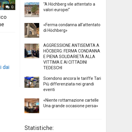
“A Höchberg vile attentato a
0
valori europei”
ico
ne
«Ferma condanna all’attentato
di Höchberg»
AGGRESSIONE ANTISEMITA A
HÖCBERG: FERMA CONDANNA
E PIENA SOLIDARIETÀ ALLA
VITTIMA E AI CITTADINI
i dai
TEDESCHI
Scendono ancora le tariffe Tari
Più differenziata nei grandi
eventi
«Niente rottamazione cartelle
Una grande occasione persa»
Statistiche: