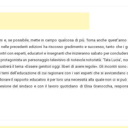
i e, se possibile, mette in campo qualcosa di più. Torna anche quest’anno il
he nelle precedenti edizioni ha riscosso gradimento e successo, tanto che i ge
ntri con esperti, educatori e insegnanti che inizieranno sabato per concluder
 protagonista un personaggio televisivo di notevole notorietà: ‘Tata Lucia’, n
strerà il tema «Essere genitori oggi: liberi di avere regole». Gli incontri sono 
temi dell’educazione di cui ragionare con i vari esperti che si avvicendano d
iorare il rapporto educativo è per loro una necessità alla quale non ci si può 
sione del sindaco e con il lavoro quotidiano di Elisa Granocchia, respons