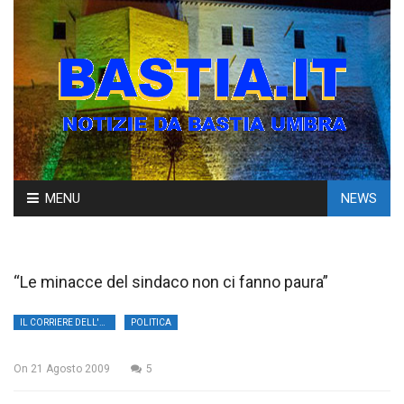
Skip
MENU
NEWS
to
content
“Le minacce del sindaco non ci fanno paura”
IL CORRIERE DELL'UMBRIA
POLITICA
On
21 Agosto 2009
5