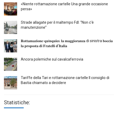
«Niente rottamazione cartelle Una grande occasione
persa»
Strade allagate per il maltempo FdI: “Non c’è
manutenzione”
𝐑𝐨𝐭𝐭𝐚𝐦𝐚𝐳𝐢𝐨𝐧𝐞-𝐪𝐮i𝐧𝐪𝐮𝐢𝐞𝐬: 𝐥𝐚 𝐦𝐚𝐠𝐠𝐢𝐨𝐫𝐚𝐧𝐳𝐚 di sinistra 𝐛𝐨𝐜𝐜𝐢𝐚
𝐥𝐚 𝐩𝐫𝐨𝐩𝐨𝐬𝐭𝐚 𝐝𝐢 𝐅𝐫𝐚𝐭𝐞𝐥𝐥𝐢 𝐝’𝐈𝐭𝐚𝐥𝐢𝐚
Ancora polemiche sul cavalcaferrovia
Tariffe della Tari e rottamazione cartelle Il consiglio di
Bastia chiamato a decidere
Statistiche: