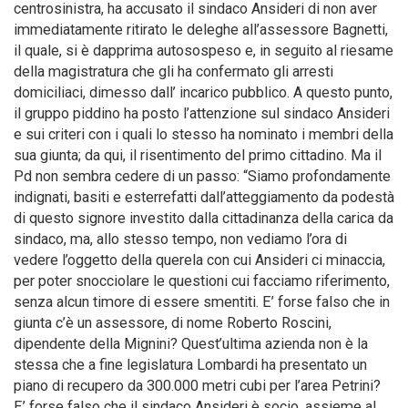
centrosinistra, ha accusato il sindaco Ansideri di non aver
immediatamente ritirato le deleghe all’assessore Bagnetti,
il quale, si è dapprima autosospeso e, in seguito al riesame
della magistratura che gli ha confermato gli arresti
domiciliaci, dimesso dall’ incarico pubblico. A questo punto,
il gruppo piddino ha posto l’attenzione sul sindaco Ansideri
e sui criteri con i quali lo stesso ha nominato i membri della
sua giunta; da qui, il risentimento del primo cittadino. Ma il
Pd non sembra cedere di un passo: “Siamo profondamente
indignati, basiti e esterrefatti dall’atteggiamento da podestà
di questo signore investito dalla cittadinanza della carica da
sindaco, ma, allo stesso tempo, non vediamo l’ora di
vedere l’oggetto della querela con cui Ansideri ci minaccia,
per poter snocciolare le questioni cui facciamo riferimento,
senza alcun timore di essere smentiti. E’ forse falso che in
giunta c’è un assessore, di nome Roberto Roscini,
dipendente della Mignini? Quest’ultima azienda non è la
stessa che a fine legislatura Lombardi ha presentato un
piano di recupero da 300.000 metri cubi per l’area Petrini?
E’ forse falso che il sindaco Ansideri è socio, assieme al