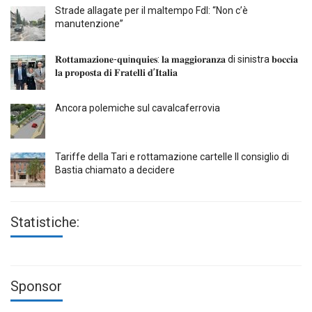
Strade allagate per il maltempo FdI: “Non c’è
manutenzione”
𝐑𝐨𝐭𝐭𝐚𝐦𝐚𝐳𝐢𝐨𝐧𝐞-𝐪𝐮i𝐧𝐪𝐮𝐢𝐞𝐬: 𝐥𝐚 𝐦𝐚𝐠𝐠𝐢𝐨𝐫𝐚𝐧𝐳𝐚 di sinistra 𝐛𝐨𝐜𝐜𝐢𝐚
𝐥𝐚 𝐩𝐫𝐨𝐩𝐨𝐬𝐭𝐚 𝐝𝐢 𝐅𝐫𝐚𝐭𝐞𝐥𝐥𝐢 𝐝’𝐈𝐭𝐚𝐥𝐢𝐚
Ancora polemiche sul cavalcaferrovia
Tariffe della Tari e rottamazione cartelle Il consiglio di
Bastia chiamato a decidere
Statistiche:
Sponsor