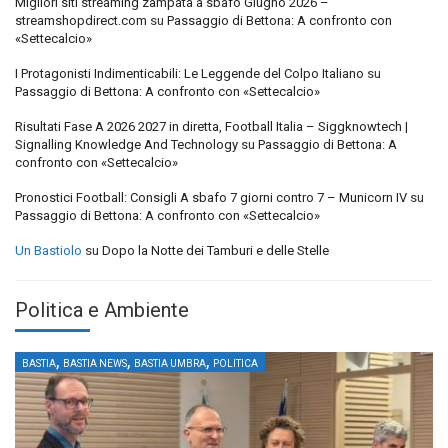
Migliori siti streaming zampata a sbafo Giugno 2026 –
streamshopdirect.com
su
Passaggio di Bettona: A confronto con
«Settecalcio»
I Protagonisti Indimenticabili: Le Leggende del Colpo Italiano
su
Passaggio di Bettona: A confronto con «Settecalcio»
Risultati Fase A 2026 2027 in diretta, Football Italia – Siggknowtech |
Signalling Knowledge And Technology
su
Passaggio di Bettona: A
confronto con «Settecalcio»
Pronostici Football: Consigli A sbafo 7 giorni contro 7 – Municorn IV
su
Passaggio di Bettona: A confronto con «Settecalcio»
Un Bastiolo
su
Dopo la Notte dei Tamburi e delle Stelle
Politica e Ambiente
,
,
,
BASTIA
BASTIA NEWS
BASTIA UMBRA
POLITICA